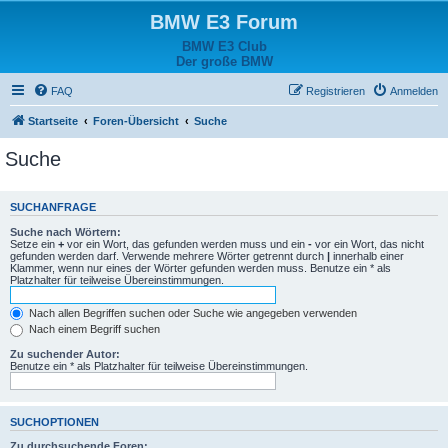
BMW E3 Forum
BMW E3 Club
Der große BMW
FAQ
Registrieren
Anmelden
Startseite
Foren-Übersicht
Suche
Suche
SUCHANFRAGE
Suche nach Wörtern:
Setze ein
+
vor ein Wort, das gefunden werden muss und ein
-
vor ein Wort, das nicht
gefunden werden darf. Verwende mehrere Wörter getrennt durch
|
innerhalb einer
Klammer, wenn nur eines der Wörter gefunden werden muss. Benutze ein * als
Platzhalter für teilweise Übereinstimmungen.
Nach allen Begriffen suchen oder Suche wie angegeben verwenden
Nach einem Begriff suchen
Zu suchender Autor:
Benutze ein * als Platzhalter für teilweise Übereinstimmungen.
SUCHOPTIONEN
Zu durchsuchende Foren: