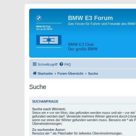
BMW E3 Forum
Das Forum für Fahrer und Freunde des BMW E
BMW E3 Club
Der große BMW
Schnellzugriff
FAQ
Startseite
Foren-Übersicht
Suche
Suche
SUCHANFRAGE
Suche nach Wörtern:
Setze ein
+
vor ein Wort, das gefunden werden muss und ein
-
vor ein 
gefunden werden darf. Verwende mehrere Wörter getrennt durch
|
inne
wenn nur eines der Wörter gefunden werden muss. Benutze ein * als Pla
Übereinstimmungen.
Zu suchender Autor:
Benutze ein * als Platzhalter für teilweise Übereinstimmungen.