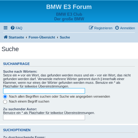
BMW E3 Forum
BMW E3 Club
Der große BMW
FAQ
Registrieren
Anmelden
Startseite
Foren-Übersicht
Suche
Suche
SUCHANFRAGE
Suche nach Wörtern:
Setze ein
+
vor ein Wort, das gefunden werden muss und ein
-
vor ein Wort, das nicht
gefunden werden darf. Verwende mehrere Wörter getrennt durch
|
innerhalb einer
Klammer, wenn nur eines der Wörter gefunden werden muss. Benutze ein * als
Platzhalter für teilweise Übereinstimmungen.
Nach allen Begriffen suchen oder Suche wie angegeben verwenden
Nach einem Begriff suchen
Zu suchender Autor:
Benutze ein * als Platzhalter für teilweise Übereinstimmungen.
SUCHOPTIONEN
Zu durchsuchende Foren: