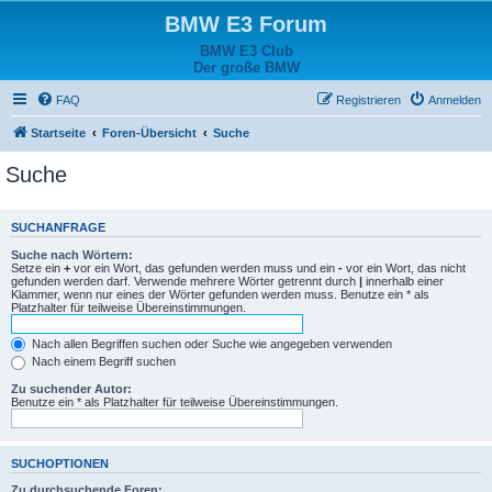
BMW E3 Forum
BMW E3 Club
Der große BMW
FAQ
Registrieren
Anmelden
Startseite
Foren-Übersicht
Suche
Suche
SUCHANFRAGE
Suche nach Wörtern:
Setze ein
+
vor ein Wort, das gefunden werden muss und ein
-
vor ein Wort, das nicht
gefunden werden darf. Verwende mehrere Wörter getrennt durch
|
innerhalb einer
Klammer, wenn nur eines der Wörter gefunden werden muss. Benutze ein * als
Platzhalter für teilweise Übereinstimmungen.
Nach allen Begriffen suchen oder Suche wie angegeben verwenden
Nach einem Begriff suchen
Zu suchender Autor:
Benutze ein * als Platzhalter für teilweise Übereinstimmungen.
SUCHOPTIONEN
Zu durchsuchende Foren: