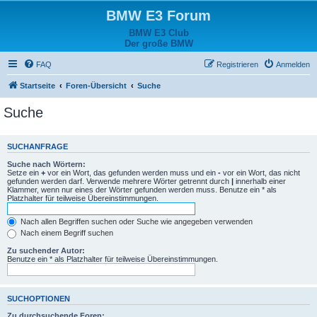
BMW E3 Forum
BMW E3 Club
Der große BMW
FAQ
Registrieren
Anmelden
Startseite
Foren-Übersicht
Suche
Suche
SUCHANFRAGE
Suche nach Wörtern:
Setze ein
+
vor ein Wort, das gefunden werden muss und ein
-
vor ein Wort, das nicht
gefunden werden darf. Verwende mehrere Wörter getrennt durch
|
innerhalb einer
Klammer, wenn nur eines der Wörter gefunden werden muss. Benutze ein * als
Platzhalter für teilweise Übereinstimmungen.
Nach allen Begriffen suchen oder Suche wie angegeben verwenden
Nach einem Begriff suchen
Zu suchender Autor:
Benutze ein * als Platzhalter für teilweise Übereinstimmungen.
SUCHOPTIONEN
Zu durchsuchende Foren: