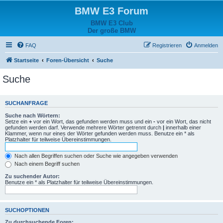
BMW E3 Forum
BMW E3 Club
Der große BMW
FAQ
Registrieren
Anmelden
Startseite
Foren-Übersicht
Suche
Suche
SUCHANFRAGE
Suche nach Wörtern:
Setze ein
+
vor ein Wort, das gefunden werden muss und ein
-
vor ein Wort, das nicht
gefunden werden darf. Verwende mehrere Wörter getrennt durch
|
innerhalb einer
Klammer, wenn nur eines der Wörter gefunden werden muss. Benutze ein * als
Platzhalter für teilweise Übereinstimmungen.
Nach allen Begriffen suchen oder Suche wie angegeben verwenden
Nach einem Begriff suchen
Zu suchender Autor:
Benutze ein * als Platzhalter für teilweise Übereinstimmungen.
SUCHOPTIONEN
Zu durchsuchende Foren: