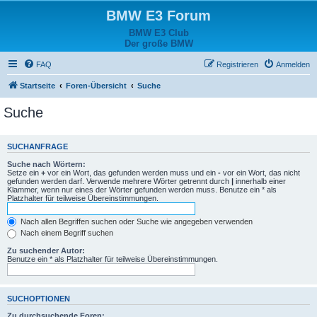
BMW E3 Forum
BMW E3 Club
Der große BMW
FAQ
Registrieren
Anmelden
Startseite
Foren-Übersicht
Suche
Suche
SUCHANFRAGE
Suche nach Wörtern:
Setze ein
+
vor ein Wort, das gefunden werden muss und ein
-
vor ein Wort, das nicht
gefunden werden darf. Verwende mehrere Wörter getrennt durch
|
innerhalb einer
Klammer, wenn nur eines der Wörter gefunden werden muss. Benutze ein * als
Platzhalter für teilweise Übereinstimmungen.
Nach allen Begriffen suchen oder Suche wie angegeben verwenden
Nach einem Begriff suchen
Zu suchender Autor:
Benutze ein * als Platzhalter für teilweise Übereinstimmungen.
SUCHOPTIONEN
Zu durchsuchende Foren: