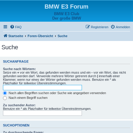
BMW E3 Forum
BMW E3 Club
Der große BMW
FAQ
Registrieren
Anmelden
Startseite
Foren-Übersicht
Suche
Suche
SUCHANFRAGE
Suche nach Wörtern:
Setze ein
+
vor ein Wort, das gefunden werden muss und ein
-
vor ein Wort, das nicht
gefunden werden darf. Verwende mehrere Wörter getrennt durch
|
innerhalb einer
Klammer, wenn nur eines der Wörter gefunden werden muss. Benutze ein * als
Platzhalter für teilweise Übereinstimmungen.
Nach allen Begriffen suchen oder Suche wie angegeben verwenden
Nach einem Begriff suchen
Zu suchender Autor:
Benutze ein * als Platzhalter für teilweise Übereinstimmungen.
SUCHOPTIONEN
Zu durchsuchende Foren: