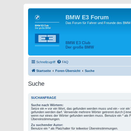
BMW E3 Forum
Das Forum für Fahrer und Freunde des BMW E
BMW E3 Club
Der große BMW
Schnellzugriff
FAQ
Startseite
Foren-Übersicht
Suche
Suche
SUCHANFRAGE
Suche nach Wörtern:
Setze ein
+
vor ein Wort, das gefunden werden muss und ein
-
vor ein 
gefunden werden darf. Verwende mehrere Wörter getrennt durch
|
inne
wenn nur eines der Wörter gefunden werden muss. Benutze ein * als Pla
Übereinstimmungen.
Zu suchender Autor:
Benutze ein * als Platzhalter für teilweise Übereinstimmungen.