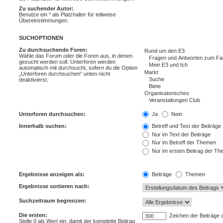
Zu suchender Autor:
Benutze ein * als Platzhalter für teilweise
Übereinstimmungen.
SUCHOPTIONEN
Zu durchsuchende Foren:
Wähle das Forum oder die Foren aus, in denen
gesucht werden soll. Unterforen werden
automatisch mit durchsucht, sofern du die Option
„Unterforen durchsuchen“ unten nicht
deaktivierst.
Unterforen durchsuchen:
Ja
Nein
Innerhalb suchen:
Betreff und Text der Beiträge
Nur im Text der Beiträge
Nur im Betreff der Themen
Nur im ersten Beitrag der T
Ergebnisse anzeigen als:
Beiträge
Themen
Ergebnisse sortieren nach:
Suchzeitraum begrenzen:
Die ersten:
Zeichen der Beiträge 
Stelle 0 als Wert ein, damit der komplette Beitrag