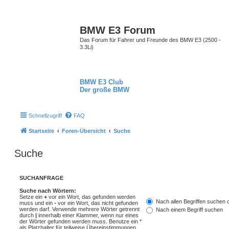
BMW E3 Forum
Das Forum für Fahrer und Freunde des BMW E3 (2500 -
3.3Li)
BMW E3 Club
Der große BMW
Schnellzugriff
FAQ
Startseite
Foren-Übersicht
Suche
Suche
SUCHANFRAGE
Suche nach Wörtern:
Setze ein
+
vor ein Wort, das gefunden werden
Nach allen Begriffen suchen
muss und ein
-
vor ein Wort, das nicht gefunden
werden darf. Verwende mehrere Wörter getrennt
Nach einem Begriff suchen
durch
|
innerhalb einer Klammer, wenn nur eines
der Wörter gefunden werden muss. Benutze ein *
als Platzhalter für teilweise Übereinstimmungen.