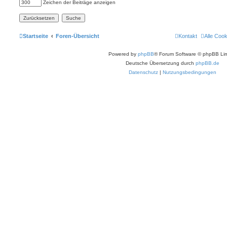
Zeichen der Beiträge anzeigen
Startseite
Foren-Übersicht
Kontakt
Alle Coo
Powered by
phpBB
® Forum Software © phpBB Lim
Deutsche Übersetzung durch
phpBB.de
Datenschutz
|
Nutzungsbedingungen