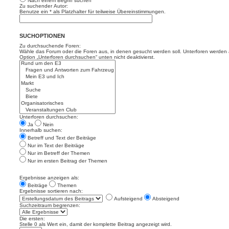
Nach einem Begriff suchen
Zu suchender Autor:
Benutze ein * als Platzhalter für teilweise Übereinstimmungen.
SUCHOPTIONEN
Zu durchsuchende Foren:
Wähle das Forum oder die Foren aus, in denen gesucht werden soll. Unterforen werden a
Option „Unterforen durchsuchen“ unten nicht deaktivierst.
Unterforen durchsuchen:
Ja
Nein
Innerhalb suchen:
Betreff und Text der Beiträge
Nur im Text der Beiträge
Nur im Betreff der Themen
Nur im ersten Beitrag der Themen
Ergebnisse anzeigen als:
Beiträge
Themen
Ergebnisse sortieren nach:
Aufsteigend
Absteigend
Suchzeitraum begrenzen:
Die ersten:
Stelle 0 als Wert ein, damit der komplette Beitrag angezeigt wird.