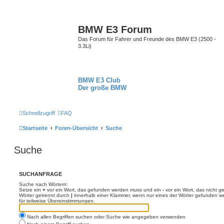
BMW E3 Forum
Das Forum für Fahrer und Freunde des BMW E3 (2500 -
3.3Li)
BMW E3 Club
Der große BMW
Schnellzugriff
FAQ
Startseite
Foren-Übersicht
Suche
Suche
SUCHANFRAGE
Suche nach Wörtern:
Setze ein
+
vor ein Wort, das gefunden werden muss und ein
-
vor ein Wort, das nicht 
Wörter getrennt durch
|
innerhalb einer Klammer, wenn nur eines der Wörter gefunden we
für teilweise Übereinstimmungen.
Nach allen Begriffen suchen oder Suche wie angegeben verwenden