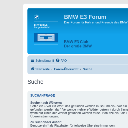
BMW E3 Forum
Das Forum für Fahrer und Freunde des BMW E
BMW E3 Club
Der große BMW
Schnellzugriff
FAQ
Startseite
Foren-Übersicht
Suche
Suche
SUCHANFRAGE
Suche nach Wörtern:
Setze ein
+
vor ein Wort, das gefunden werden muss und ein
-
vor ein 
gefunden werden darf. Verwende mehrere Wörter getrennt durch
|
inne
wenn nur eines der Wörter gefunden werden muss. Benutze ein * als Pla
Übereinstimmungen.
Zu suchender Autor:
Benutze ein * als Platzhalter für teilweise Übereinstimmungen.