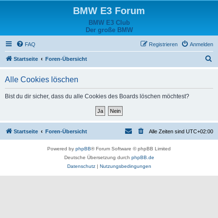
BMW E3 Forum
BMW E3 Club
Der große BMW
FAQ
Registrieren
Anmelden
S
Startseite
Foren-Übersicht
u
Alle Cookies löschen
c
h
Bist du dir sicher, dass du alle Cookies des Boards löschen möchtest?
e
Startseite
Foren-Übersicht
Alle Zeiten sind
UTC+02:00
Powered by
phpBB
® Forum Software © phpBB Limited
Deutsche Übersetzung durch
phpBB.de
Datenschutz
|
Nutzungsbedingungen