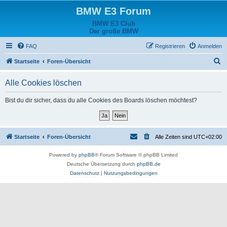
BMW E3 Forum
BMW E3 Club
Der große BMW
FAQ
Registrieren
Anmelden
S
Startseite
Foren-Übersicht
u
Alle Cookies löschen
c
h
Bist du dir sicher, dass du alle Cookies des Boards löschen möchtest?
e
Startseite
Foren-Übersicht
Alle Zeiten sind
UTC+02:00
Powered by
phpBB
® Forum Software © phpBB Limited
Deutsche Übersetzung durch
phpBB.de
Datenschutz
|
Nutzungsbedingungen