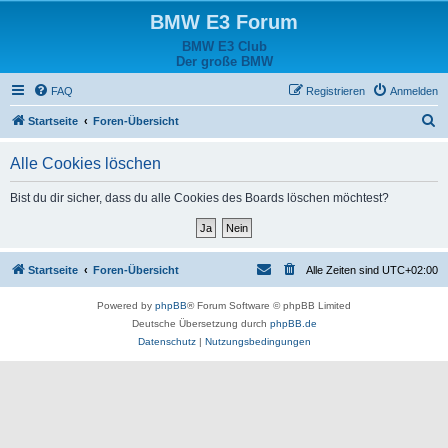
BMW E3 Forum
BMW E3 Club
Der große BMW
FAQ
Registrieren
Anmelden
S
Startseite
Foren-Übersicht
u
Alle Cookies löschen
c
h
Bist du dir sicher, dass du alle Cookies des Boards löschen möchtest?
e
Startseite
Foren-Übersicht
Alle Zeiten sind
UTC+02:00
Powered by
phpBB
® Forum Software © phpBB Limited
Deutsche Übersetzung durch
phpBB.de
Datenschutz
|
Nutzungsbedingungen