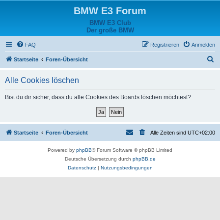
BMW E3 Forum
BMW E3 Club
Der große BMW
FAQ
Registrieren
Anmelden
S
Startseite
Foren-Übersicht
u
Alle Cookies löschen
c
h
Bist du dir sicher, dass du alle Cookies des Boards löschen möchtest?
e
Startseite
Foren-Übersicht
Alle Zeiten sind
UTC+02:00
Powered by
phpBB
® Forum Software © phpBB Limited
Deutsche Übersetzung durch
phpBB.de
Datenschutz
|
Nutzungsbedingungen