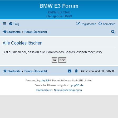
BMW E3 Forum
BMW E3 Club
Der große BMW
FAQ
Registrieren
Anmelden
S
Startseite
Foren-Übersicht
u
Alle Cookies löschen
c
h
Bist du dir sicher, dass du alle Cookies des Boards löschen möchtest?
e
Startseite
Foren-Übersicht
Alle Zeiten sind
UTC+02:00
Powered by
phpBB
® Forum Software © phpBB Limited
Deutsche Übersetzung durch
phpBB.de
Datenschutz
|
Nutzungsbedingungen