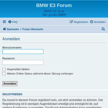
BMW E3 Forum
BMW E3 Club
Der große BMW
FAQ
Registrieren
Anmelden
S
Startseite
Foren-Übersicht
u
Anmelden
c
h
Benutzername:
e
Passwort:
Angemeldet bleiben
Meinen Online-Status während dieser Sitzung verbergen
REGISTRIEREN
Du musst in diesem Forum registriert sein, um dich anmelden zu können. Die
Registrierung ist in wenigen Augenblicken erledigt und ermöglicht dir, auf
weitere Funktionen zuzugreifen. Die Board-Administration kann registrierten