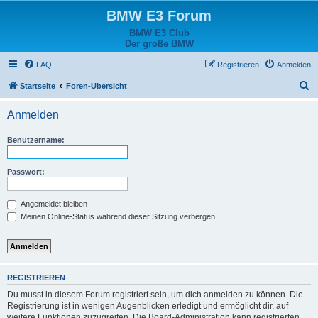
BMW E3 Forum
BMW E3 Club
Der große BMW
FAQ
Registrieren
Anmelden
S
Startseite
Foren-Übersicht
u
Anmelden
c
h
Benutzername:
e
Passwort:
Angemeldet bleiben
Meinen Online-Status während dieser Sitzung verbergen
REGISTRIEREN
Du musst in diesem Forum registriert sein, um dich anmelden zu können. Die
Registrierung ist in wenigen Augenblicken erledigt und ermöglicht dir, auf
weitere Funktionen zuzugreifen. Die Board-Administration kann registrierten