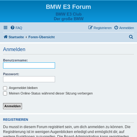
BMW E3 Forum
BMW E3 Club
Der große BMW
FAQ
Registrieren
Anmelden
S
Startseite
Foren-Übersicht
u
Anmelden
c
h
Benutzername:
e
Passwort:
Angemeldet bleiben
Meinen Online-Status während dieser Sitzung verbergen
REGISTRIEREN
Du musst in diesem Forum registriert sein, um dich anmelden zu können. Die
Registrierung ist in wenigen Augenblicken erledigt und ermöglicht dir, auf
weitere Funktionen zuzugreifen. Die Board-Administration kann registrierten