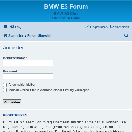
BMW E3 Forum
BMW E3 Club
Der große BMW
FAQ
Registrieren
Anmelden
S
Startseite
Foren-Übersicht
u
Anmelden
c
h
Benutzername:
e
Passwort:
Angemeldet bleiben
Meinen Online-Status während dieser Sitzung verbergen
REGISTRIEREN
Du musst in diesem Forum registriert sein, um dich anmelden zu können. Die
Registrierung ist in wenigen Augenblicken erledigt und ermöglicht dir, auf
weitere Funktionen zuzugreifen. Die Board-Administration kann registrierten