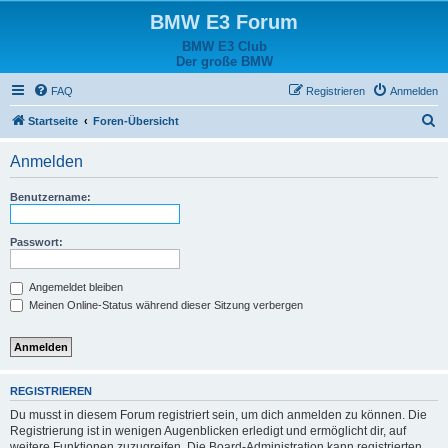
BMW E3 Forum
BMW E3 Club
Der große BMW
FAQ
Registrieren
Anmelden
S
Startseite
Foren-Übersicht
u
Anmelden
c
h
Benutzername:
e
Passwort:
Angemeldet bleiben
Meinen Online-Status während dieser Sitzung verbergen
REGISTRIEREN
Du musst in diesem Forum registriert sein, um dich anmelden zu können. Die
Registrierung ist in wenigen Augenblicken erledigt und ermöglicht dir, auf
weitere Funktionen zuzugreifen. Die Board-Administration kann registrierten