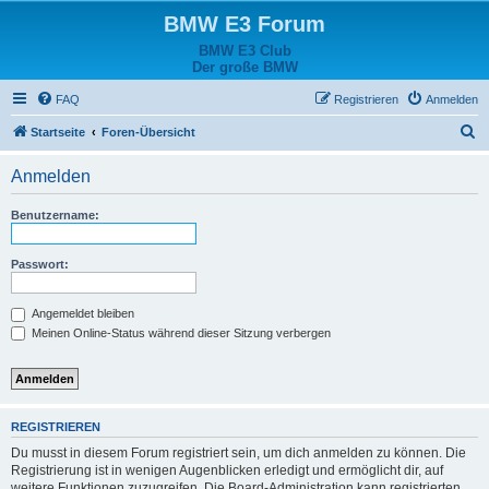
BMW E3 Forum
BMW E3 Club
Der große BMW
FAQ
Registrieren
Anmelden
S
Startseite
Foren-Übersicht
u
Anmelden
c
h
Benutzername:
e
Passwort:
Angemeldet bleiben
Meinen Online-Status während dieser Sitzung verbergen
REGISTRIEREN
Du musst in diesem Forum registriert sein, um dich anmelden zu können. Die
Registrierung ist in wenigen Augenblicken erledigt und ermöglicht dir, auf
weitere Funktionen zuzugreifen. Die Board-Administration kann registrierten