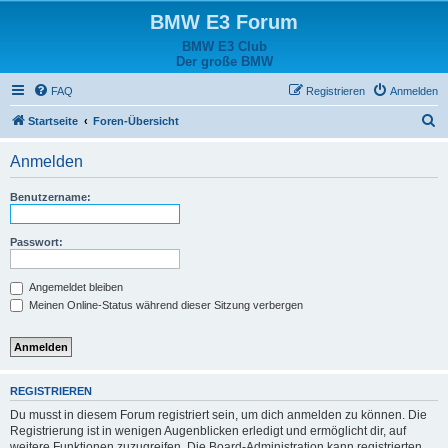
BMW E3 Forum
BMW E3 Club
Der große BMW
FAQ
Registrieren
Anmelden
S
Startseite
Foren-Übersicht
u
Anmelden
c
h
Benutzername:
e
Passwort:
Angemeldet bleiben
Meinen Online-Status während dieser Sitzung verbergen
REGISTRIEREN
Du musst in diesem Forum registriert sein, um dich anmelden zu können. Die
Registrierung ist in wenigen Augenblicken erledigt und ermöglicht dir, auf
weitere Funktionen zuzugreifen. Die Board-Administration kann registrierten