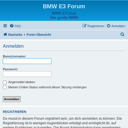
BMW E3 Forum
BMW E3 Club
Der große BMW
FAQ
Registrieren
Anmelden
S
Startseite
Foren-Übersicht
u
Anmelden
c
h
Benutzername:
e
Passwort:
Angemeldet bleiben
Meinen Online-Status während dieser Sitzung verbergen
REGISTRIEREN
Du musst in diesem Forum registriert sein, um dich anmelden zu können. Die
Registrierung ist in wenigen Augenblicken erledigt und ermöglicht dir, auf
weitere Funktionen zuzugreifen. Die Board-Administration kann registrierten