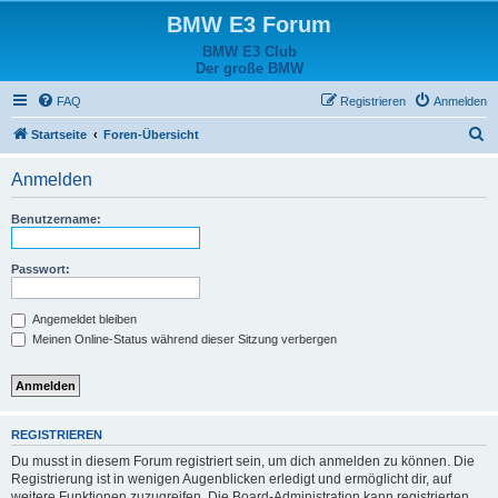
BMW E3 Forum
BMW E3 Club
Der große BMW
FAQ
Registrieren
Anmelden
S
Startseite
Foren-Übersicht
u
Anmelden
c
h
Benutzername:
e
Passwort:
Angemeldet bleiben
Meinen Online-Status während dieser Sitzung verbergen
REGISTRIEREN
Du musst in diesem Forum registriert sein, um dich anmelden zu können. Die
Registrierung ist in wenigen Augenblicken erledigt und ermöglicht dir, auf
weitere Funktionen zuzugreifen. Die Board-Administration kann registrierten