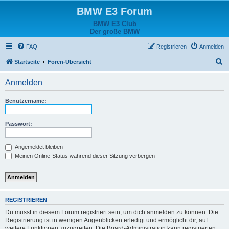
BMW E3 Forum
BMW E3 Club
Der große BMW
FAQ
Registrieren
Anmelden
S
Startseite
Foren-Übersicht
u
Anmelden
c
h
Benutzername:
e
Passwort:
Angemeldet bleiben
Meinen Online-Status während dieser Sitzung verbergen
REGISTRIEREN
Du musst in diesem Forum registriert sein, um dich anmelden zu können. Die
Registrierung ist in wenigen Augenblicken erledigt und ermöglicht dir, auf
weitere Funktionen zuzugreifen. Die Board-Administration kann registrierten