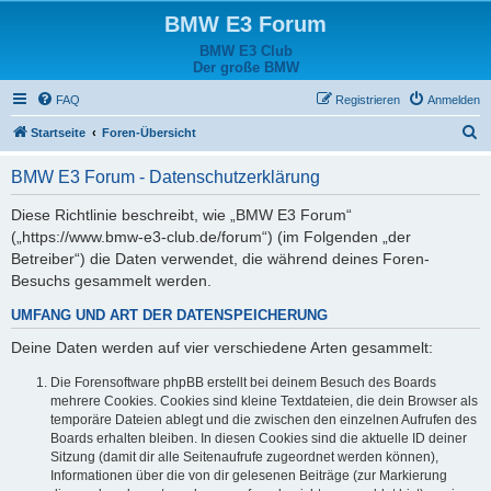
BMW E3 Forum
BMW E3 Club
Der große BMW
FAQ
Registrieren
Anmelden
S
Startseite
Foren-Übersicht
u
BMW E3 Forum - Datenschutzerklärung
c
h
Diese Richtlinie beschreibt, wie „BMW E3 Forum“
(„https://www.bmw-e3-club.de/forum“) (im Folgenden „der
e
Betreiber“) die Daten verwendet, die während deines Foren-
Besuchs gesammelt werden.
UMFANG UND ART DER DATENSPEICHERUNG
Deine Daten werden auf vier verschiedene Arten gesammelt:
Die Forensoftware phpBB erstellt bei deinem Besuch des Boards
mehrere Cookies. Cookies sind kleine Textdateien, die dein Browser als
temporäre Dateien ablegt und die zwischen den einzelnen Aufrufen des
Boards erhalten bleiben. In diesen Cookies sind die aktuelle ID deiner
Sitzung (damit dir alle Seitenaufrufe zugeordnet werden können),
Informationen über die von dir gelesenen Beiträge (zur Markierung