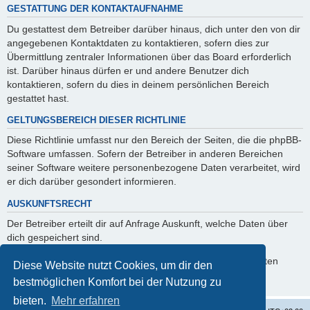
GESTATTUNG DER KONTAKTAUFNAHME
Du gestattest dem Betreiber darüber hinaus, dich unter den von dir
angegebenen Kontaktdaten zu kontaktieren, sofern dies zur
Übermittlung zentraler Informationen über das Board erforderlich
ist. Darüber hinaus dürfen er und andere Benutzer dich
kontaktieren, sofern du dies in deinem persönlichen Bereich
gestattet hast.
GELTUNGSBEREICH DIESER RICHTLINIE
Diese Richtlinie umfasst nur den Bereich der Seiten, die die phpBB-
Software umfassen. Sofern der Betreiber in anderen Bereichen
seiner Software weitere personenbezogene Daten verarbeitet, wird
er dich darüber gesondert informieren.
AUSKUNFTSRECHT
Der Betreiber erteilt dir auf Anfrage Auskunft, welche Daten über
dich gespeichert sind.
Du kannst jederzeit die Löschung bzw. Sperrung deiner Daten
Diese Website nutzt Cookies, um dir den
verlangen. Kontaktiere hierzu bitte den Betreiber.
bestmöglichen Komfort bei der Nutzung zu
bieten.
Mehr erfahren