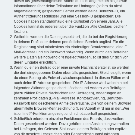
dieser als gelesen/ungelesen; sofern du nicht angemeldet bist) sowie
Informationen über deine Teilnahme an Umfragen (sofern du nicht
angemeldet bist) gespeichert. Ferner werden deine Benutzer-ID, ein
Authentifizierungsschlüssel und eine Session-ID gespeichert. Die
Cookies haben standardmäßig eine Gültigkeit von einem Jahr. Alle
Cookies kannst du jederzeit über die Funktion „Alle Cookies löschen“
löschen.
Weiterhin werden die Daten gespeichert, die du bei der Registrierung,
in deinem Profil oder deinem persönlichem Bereich angibst. Für die
Registrierung sind mindestens ein eindeutiger Benutzername, eine E-
Mail-Adresse und ein Passwort notwendig. Wenn durch den Betreiber
weitere Daten als notwendig festgelegt wurden, so ist dies für dich vor
deren Eingabe ersichtlich.
Wenn du einen Beitrag oder eine private Nachricht erstellst, so werden
die dort eingegebenen Daten ebenfalls gespeichert. Gleiches gilt, wenn
du einen Beitrag als Entwurf zwischenspeicherst. In diesen Fällen wird
auch deine IP-Adresse gespeichert. Die IP-Adresse wird weiterhin bei
folgenden Aktionen gespeichert: Löschen und Ändern von Beiträgen
(dazu zählen Private Nachrichten und Umfragen), Änderungen an
zentralen Profildaten (E-Mail-Adresse, Kontoaktivierung, Benutzer-
Passwort) und gescheiterte Anmeldeversuche. Die von deinem Browser
übermittelte Browser-Kennzeichnung (User Agent) wird nur in der „Wer
ist online?“-Funktion angezeigt und nicht dauerhaft gespeichert.
Schließlich erfordern einzelne Funktionen des Boards, dass weitere
Daten gespeichert werden. Dazu gehören dein Abstimmungsverhalten
bei Umfragen, der Gelesen-Status von deinen Beiträgen oder explizit
von dir gesetzte Lesezeichen oder Benachrichtigungsfunktionen.