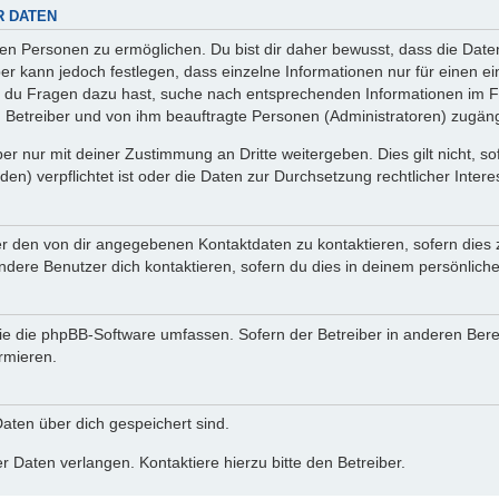
R DATEN
n Personen zu ermöglichen. Du bist dir daher bewusst, dass die Daten d
ber kann jedoch festlegen, dass einzelne Informationen nur für einen ei
n du Fragen dazu hast, suche nach entsprechenden Informationen im Fo
n Betreiber und von ihm beauftragte Personen (Administratoren) zugäng
r nur mit deiner Zustimmung an Dritte weitergeben. Dies gilt nicht, s
n) verpflichtet ist oder die Daten zur Durchsetzung rechtlicher Interes
er den von dir angegebenen Kontaktdaten zu kontaktieren, sofern dies 
andere Benutzer dich kontaktieren, sofern du dies in deinem persönliche
, die die phpBB-Software umfassen. Sofern der Betreiber in anderen Be
ormieren.
 Daten über dich gespeichert sind.
 Daten verlangen. Kontaktiere hierzu bitte den Betreiber.