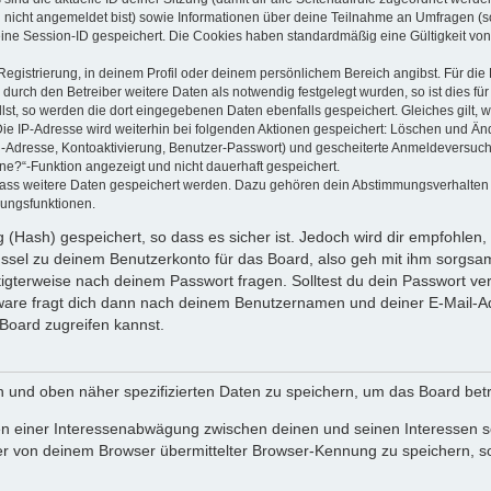
u nicht angemeldet bist) sowie Informationen über deine Teilnahme an Umfragen (s
eine Session-ID gespeichert. Die Cookies haben standardmäßig eine Gültigkeit von 
Registrierung, in deinem Profil oder deinem persönlichem Bereich angibst. Für di
rch den Betreiber weitere Daten als notwendig festgelegt wurden, so ist dies für 
llst, so werden die dort eingegebenen Daten ebenfalls gespeichert. Gleiches gilt, 
Die IP-Adresse wird weiterhin bei folgenden Aktionen gespeichert: Löschen und Än
l-Adresse, Kontoaktivierung, Benutzer-Passwort) und gescheiterte Anmeldeversuch
ine?“-Funktion angezeigt und nicht dauerhaft gespeichert.
 dass weitere Daten gespeichert werden. Dazu gehören dein Abstimmungsverhalten
gungsfunktionen.
(Hash) gespeichert, so dass es sicher ist. Jedoch wird dir empfohlen, 
ssel zu deinem Benutzerkonto für das Board, also geh mit ihm sorgsam
htigterweise nach deinem Passwort fragen. Solltest du dein Passwort v
are fragt dich dann nach deinem Benutzernamen und deiner E-Mail-Ad
Board zugreifen kannst.
en und oben näher spezifizierten Daten zu speichern, um das Board bet
en einer Interessenabwägung zwischen deinen und seinen Interessen sow
r von deinem Browser übermittelter Browser-Kennung zu speichern, so