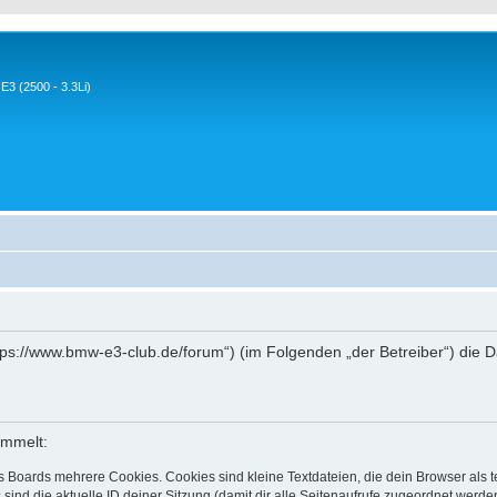
3 (2500 - 3.3Li)
ttps://www.bmw-e3-club.de/forum“) (im Folgenden „der Betreiber“) die
ammelt:
s Boards mehrere Cookies. Cookies sind kleine Textdateien, die dein Browser als
 sind die aktuelle ID deiner Sitzung (damit dir alle Seitenaufrufe zugeordnet werd