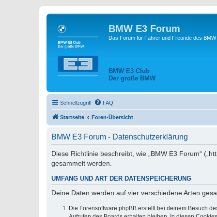
BMW E3 Forum
Das Forum für Fahrer und Freunde des BMW E
BMW E3 Club
Der große BMW
Schnellzugriff
FAQ
Startseite
Foren-Übersicht
BMW E3 Forum - Datenschutzerklärung
Diese Richtlinie beschreibt, wie „BMW E3 Forum“ („h
gesammelt werden.
UMFANG UND ART DER DATENSPEICHERUNG
Deine Daten werden auf vier verschiedene Arten ges
Die Forensoftware phpBB erstellt bei deinem Besuch de
Aufrufen des Boards erhalten bleiben. In diesen Cookies