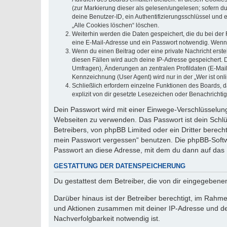
(zur Markierung dieser als gelesen/ungelesen; sofern d
deine Benutzer-ID, ein Authentifizierungsschlüssel und 
„Alle Cookies löschen“ löschen.
Weiterhin werden die Daten gespeichert, die du bei der 
eine E-Mail-Adresse und ein Passwort notwendig. Wenn du
Wenn du einen Beitrag oder eine private Nachricht erste
diesen Fällen wird auch deine IP-Adresse gespeichert. 
Umfragen), Änderungen an zentralen Profildaten (E-Mai
Kennzeichnung (User Agent) wird nur in der „Wer ist onl
Schließlich erfordern einzelne Funktionen des Boards,
explizit von dir gesetzte Lesezeichen oder Benachrichti
Dein Passwort wird mit einer Einwege-Verschlüsselung 
Webseiten zu verwenden. Das Passwort ist dein Schlü
Betreibers, von phpBB Limited oder ein Dritter berec
mein Passwort vergessen“ benutzen. Die phpBB-Softw
Passwort an diese Adresse, mit dem du dann auf das 
GESTATTUNG DER DATENSPEICHERUNG
Du gestattest dem Betreiber, die von dir eingegeben
Darüber hinaus ist der Betreiber berechtigt, im Rahm
und Aktionen zusammen mit deiner IP-Adresse und de
Nachverfolgbarkeit notwendig ist.