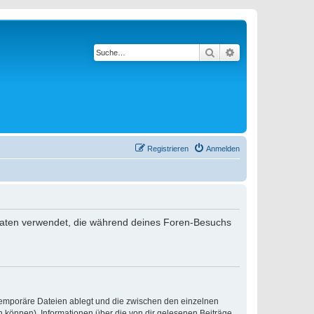
Suche
Erweiterte Suche
Registrieren
Anmelden
 Daten verwendet, die während deines Foren-Besuchs
 temporäre Dateien ablegt und die zwischen den einzelnen
en können), Informationen über die von dir gelesenen Beiträge