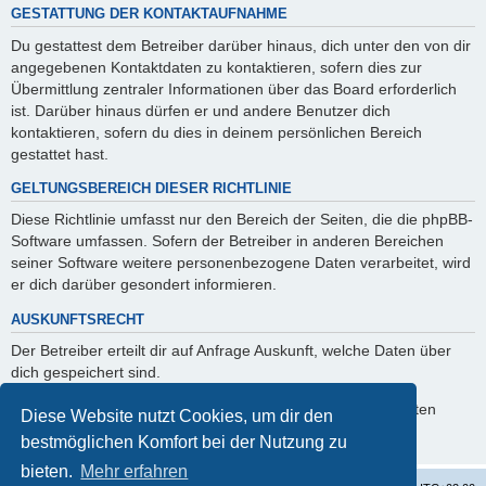
GESTATTUNG DER KONTAKTAUFNAHME
Du gestattest dem Betreiber darüber hinaus, dich unter den von dir
angegebenen Kontaktdaten zu kontaktieren, sofern dies zur
Übermittlung zentraler Informationen über das Board erforderlich
ist. Darüber hinaus dürfen er und andere Benutzer dich
kontaktieren, sofern du dies in deinem persönlichen Bereich
gestattet hast.
GELTUNGSBEREICH DIESER RICHTLINIE
Diese Richtlinie umfasst nur den Bereich der Seiten, die die phpBB-
Software umfassen. Sofern der Betreiber in anderen Bereichen
seiner Software weitere personenbezogene Daten verarbeitet, wird
er dich darüber gesondert informieren.
AUSKUNFTSRECHT
Der Betreiber erteilt dir auf Anfrage Auskunft, welche Daten über
dich gespeichert sind.
Du kannst jederzeit die Löschung bzw. Sperrung deiner Daten
Diese Website nutzt Cookies, um dir den
verlangen. Kontaktiere hierzu bitte den Betreiber.
bestmöglichen Komfort bei der Nutzung zu
bieten.
Mehr erfahren