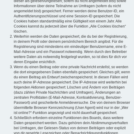
dieser als gelesen/ungelesen; sofern du nicht angemeldet bist) sowie
Informationen über deine Teilnahme an Umfragen (sofern du nicht
angemeldet bist) gespeichert. Ferner werden deine Benutzer-ID, ein
Authentifizierungsschlüssel und eine Session-ID gespeichert. Die
Cookies haben standardmäßig eine Gültigkeit von einem Jahr. Alle
Cookies kannst du jederzeit über die Funktion „Alle Cookies löschen“
löschen.
Weiterhin werden die Daten gespeichert, die du bei der Registrierung,
in deinem Profil oder deinem persönlichem Bereich angibst. Für die
Registrierung sind mindestens ein eindeutiger Benutzername, eine E-
Mail-Adresse und ein Passwort notwendig. Wenn durch den Betreiber
weitere Daten als notwendig festgelegt wurden, so ist dies für dich vor
deren Eingabe ersichtlich.
Wenn du einen Beitrag oder eine private Nachricht erstellst, so werden
die dort eingegebenen Daten ebenfalls gespeichert. Gleiches gilt, wenn
du einen Beitrag als Entwurf zwischenspeicherst. In diesen Fällen wird
auch deine IP-Adresse gespeichert. Die IP-Adresse wird weiterhin bei
folgenden Aktionen gespeichert: Löschen und Ändern von Beiträgen
(dazu zählen Private Nachrichten und Umfragen), Änderungen an
zentralen Profildaten (E-Mail-Adresse, Kontoaktivierung, Benutzer-
Passwort) und gescheiterte Anmeldeversuche. Die von deinem Browser
übermittelte Browser-Kennzeichnung (User Agent) wird nur in der „Wer
ist online?“-Funktion angezeigt und nicht dauerhaft gespeichert.
Schließlich erfordern einzelne Funktionen des Boards, dass weitere
Daten gespeichert werden. Dazu gehören dein Abstimmungsverhalten
bei Umfragen, der Gelesen-Status von deinen Beiträgen oder explizit
von dir gesetzte Lesezeichen oder Benachrichtigungsfunktionen.