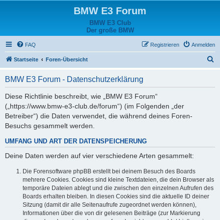
BMW E3 Forum
BMW E3 Club
Der große BMW
FAQ
Registrieren
Anmelden
S
Startseite
Foren-Übersicht
u
BMW E3 Forum - Datenschutzerklärung
c
h
Diese Richtlinie beschreibt, wie „BMW E3 Forum“
(„https://www.bmw-e3-club.de/forum“) (im Folgenden „der
e
Betreiber“) die Daten verwendet, die während deines Foren-
Besuchs gesammelt werden.
UMFANG UND ART DER DATENSPEICHERUNG
Deine Daten werden auf vier verschiedene Arten gesammelt:
Die Forensoftware phpBB erstellt bei deinem Besuch des Boards
mehrere Cookies. Cookies sind kleine Textdateien, die dein Browser als
temporäre Dateien ablegt und die zwischen den einzelnen Aufrufen des
Boards erhalten bleiben. In diesen Cookies sind die aktuelle ID deiner
Sitzung (damit dir alle Seitenaufrufe zugeordnet werden können),
Informationen über die von dir gelesenen Beiträge (zur Markierung