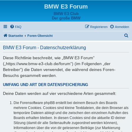
BMW E3 Forum
BMW E3 Club
Der große BMW
FAQ
Registrieren
Anmelden
S
Startseite
Foren-Übersicht
u
BMW E3 Forum - Datenschutzerklärung
c
h
Diese Richtlinie beschreibt, wie „BMW E3 Forum“
(„https://www.bmw-e3-club.de/forum“) (im Folgenden „der
e
Betreiber“) die Daten verwendet, die während deines Foren-
Besuchs gesammelt werden.
UMFANG UND ART DER DATENSPEICHERUNG
Deine Daten werden auf vier verschiedene Arten gesammelt:
Die Forensoftware phpBB erstellt bei deinem Besuch des Boards
mehrere Cookies. Cookies sind kleine Textdateien, die dein Browser als
temporäre Dateien ablegt und die zwischen den einzelnen Aufrufen des
Boards erhalten bleiben. In diesen Cookies sind die aktuelle ID deiner
Sitzung (damit dir alle Seitenaufrufe zugeordnet werden können),
Informationen über die von dir gelesenen Beiträge (zur Markierung