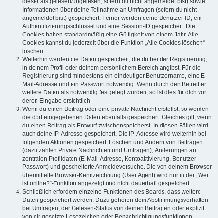
dieser als gelesen/ungelesen; sofern du nicht angemeldet bist) sowie
Informationen über deine Teilnahme an Umfragen (sofern du nicht
angemeldet bist) gespeichert. Ferner werden deine Benutzer-ID, ein
Authentifizierungsschlüssel und eine Session-ID gespeichert. Die
Cookies haben standardmäßig eine Gültigkeit von einem Jahr. Alle
Cookies kannst du jederzeit über die Funktion „Alle Cookies löschen“
löschen.
Weiterhin werden die Daten gespeichert, die du bei der Registrierung,
in deinem Profil oder deinem persönlichem Bereich angibst. Für die
Registrierung sind mindestens ein eindeutiger Benutzername, eine E-
Mail-Adresse und ein Passwort notwendig. Wenn durch den Betreiber
weitere Daten als notwendig festgelegt wurden, so ist dies für dich vor
deren Eingabe ersichtlich.
Wenn du einen Beitrag oder eine private Nachricht erstellst, so werden
die dort eingegebenen Daten ebenfalls gespeichert. Gleiches gilt, wenn
du einen Beitrag als Entwurf zwischenspeicherst. In diesen Fällen wird
auch deine IP-Adresse gespeichert. Die IP-Adresse wird weiterhin bei
folgenden Aktionen gespeichert: Löschen und Ändern von Beiträgen
(dazu zählen Private Nachrichten und Umfragen), Änderungen an
zentralen Profildaten (E-Mail-Adresse, Kontoaktivierung, Benutzer-
Passwort) und gescheiterte Anmeldeversuche. Die von deinem Browser
übermittelte Browser-Kennzeichnung (User Agent) wird nur in der „Wer
ist online?“-Funktion angezeigt und nicht dauerhaft gespeichert.
Schließlich erfordern einzelne Funktionen des Boards, dass weitere
Daten gespeichert werden. Dazu gehören dein Abstimmungsverhalten
bei Umfragen, der Gelesen-Status von deinen Beiträgen oder explizit
von dir gesetzte Lesezeichen oder Benachrichtigungsfunktionen.