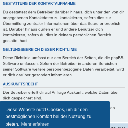
GESTATTUNG DER KONTAKTAUFNAHME
Du gestattest dem Betreiber darüber hinaus, dich unter den von dir
angegebenen Kontaktdaten zu kontaktieren, sofern dies zur
Übermittlung zentraler Informationen über das Board erforderlich
ist. Darüber hinaus dürfen er und andere Benutzer dich
kontaktieren, sofern du dies in deinem persönlichen Bereich
gestattet hast.
GELTUNGSBEREICH DIESER RICHTLINIE
Diese Richtlinie umfasst nur den Bereich der Seiten, die die phpBB-
Software umfassen. Sofern der Betreiber in anderen Bereichen
seiner Software weitere personenbezogene Daten verarbeitet, wird
er dich darüber gesondert informieren.
AUSKUNFTSRECHT
Der Betreiber erteilt dir auf Anfrage Auskunft, welche Daten über
dich gespeichert sind.
Du kannst jederzeit die Löschung bzw. Sperrung deiner Daten
Diese Website nutzt Cookies, um dir den
verlangen. Kontaktiere hierzu bitte den Betreiber.
bestmöglichen Komfort bei der Nutzung zu
bieten.
Mehr erfahren