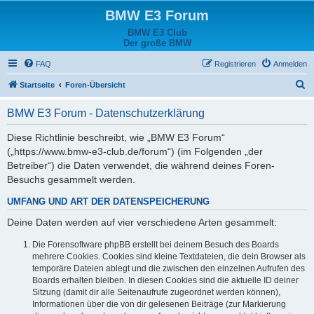
BMW E3 Forum
BMW E3 Club
Der große BMW
FAQ
Registrieren
Anmelden
S
Startseite
Foren-Übersicht
u
BMW E3 Forum - Datenschutzerklärung
c
h
Diese Richtlinie beschreibt, wie „BMW E3 Forum“
(„https://www.bmw-e3-club.de/forum“) (im Folgenden „der
e
Betreiber“) die Daten verwendet, die während deines Foren-
Besuchs gesammelt werden.
UMFANG UND ART DER DATENSPEICHERUNG
Deine Daten werden auf vier verschiedene Arten gesammelt:
Die Forensoftware phpBB erstellt bei deinem Besuch des Boards
mehrere Cookies. Cookies sind kleine Textdateien, die dein Browser als
temporäre Dateien ablegt und die zwischen den einzelnen Aufrufen des
Boards erhalten bleiben. In diesen Cookies sind die aktuelle ID deiner
Sitzung (damit dir alle Seitenaufrufe zugeordnet werden können),
Informationen über die von dir gelesenen Beiträge (zur Markierung