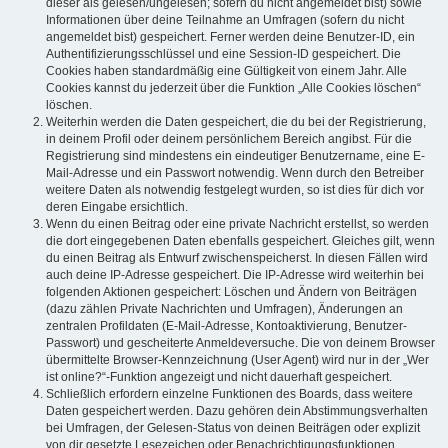
dieser als gelesen/ungelesen; sofern du nicht angemeldet bist) sowie
Informationen über deine Teilnahme an Umfragen (sofern du nicht
angemeldet bist) gespeichert. Ferner werden deine Benutzer-ID, ein
Authentifizierungsschlüssel und eine Session-ID gespeichert. Die
Cookies haben standardmäßig eine Gültigkeit von einem Jahr. Alle
Cookies kannst du jederzeit über die Funktion „Alle Cookies löschen“
löschen.
Weiterhin werden die Daten gespeichert, die du bei der Registrierung,
in deinem Profil oder deinem persönlichem Bereich angibst. Für die
Registrierung sind mindestens ein eindeutiger Benutzername, eine E-
Mail-Adresse und ein Passwort notwendig. Wenn durch den Betreiber
weitere Daten als notwendig festgelegt wurden, so ist dies für dich vor
deren Eingabe ersichtlich.
Wenn du einen Beitrag oder eine private Nachricht erstellst, so werden
die dort eingegebenen Daten ebenfalls gespeichert. Gleiches gilt, wenn
du einen Beitrag als Entwurf zwischenspeicherst. In diesen Fällen wird
auch deine IP-Adresse gespeichert. Die IP-Adresse wird weiterhin bei
folgenden Aktionen gespeichert: Löschen und Ändern von Beiträgen
(dazu zählen Private Nachrichten und Umfragen), Änderungen an
zentralen Profildaten (E-Mail-Adresse, Kontoaktivierung, Benutzer-
Passwort) und gescheiterte Anmeldeversuche. Die von deinem Browser
übermittelte Browser-Kennzeichnung (User Agent) wird nur in der „Wer
ist online?“-Funktion angezeigt und nicht dauerhaft gespeichert.
Schließlich erfordern einzelne Funktionen des Boards, dass weitere
Daten gespeichert werden. Dazu gehören dein Abstimmungsverhalten
bei Umfragen, der Gelesen-Status von deinen Beiträgen oder explizit
von dir gesetzte Lesezeichen oder Benachrichtigungsfunktionen.