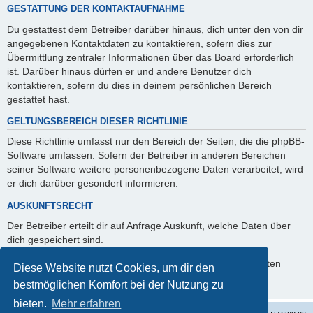
GESTATTUNG DER KONTAKTAUFNAHME
Du gestattest dem Betreiber darüber hinaus, dich unter den von dir
angegebenen Kontaktdaten zu kontaktieren, sofern dies zur
Übermittlung zentraler Informationen über das Board erforderlich
ist. Darüber hinaus dürfen er und andere Benutzer dich
kontaktieren, sofern du dies in deinem persönlichen Bereich
gestattet hast.
GELTUNGSBEREICH DIESER RICHTLINIE
Diese Richtlinie umfasst nur den Bereich der Seiten, die die phpBB-
Software umfassen. Sofern der Betreiber in anderen Bereichen
seiner Software weitere personenbezogene Daten verarbeitet, wird
er dich darüber gesondert informieren.
AUSKUNFTSRECHT
Der Betreiber erteilt dir auf Anfrage Auskunft, welche Daten über
dich gespeichert sind.
Du kannst jederzeit die Löschung bzw. Sperrung deiner Daten
Diese Website nutzt Cookies, um dir den
verlangen. Kontaktiere hierzu bitte den Betreiber.
bestmöglichen Komfort bei der Nutzung zu
bieten.
Mehr erfahren