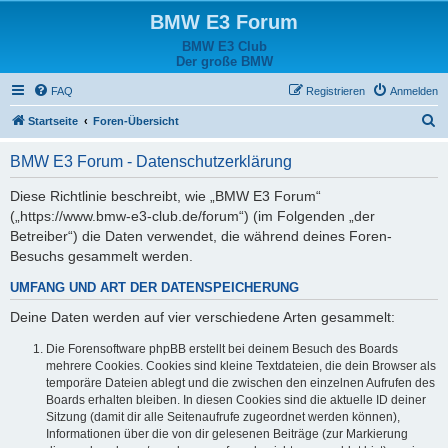
BMW E3 Forum
BMW E3 Club
Der große BMW
FAQ
Registrieren
Anmelden
S
Startseite
Foren-Übersicht
u
BMW E3 Forum - Datenschutzerklärung
c
h
Diese Richtlinie beschreibt, wie „BMW E3 Forum“
(„https://www.bmw-e3-club.de/forum“) (im Folgenden „der
e
Betreiber“) die Daten verwendet, die während deines Foren-
Besuchs gesammelt werden.
UMFANG UND ART DER DATENSPEICHERUNG
Deine Daten werden auf vier verschiedene Arten gesammelt:
Die Forensoftware phpBB erstellt bei deinem Besuch des Boards
mehrere Cookies. Cookies sind kleine Textdateien, die dein Browser als
temporäre Dateien ablegt und die zwischen den einzelnen Aufrufen des
Boards erhalten bleiben. In diesen Cookies sind die aktuelle ID deiner
Sitzung (damit dir alle Seitenaufrufe zugeordnet werden können),
Informationen über die von dir gelesenen Beiträge (zur Markierung