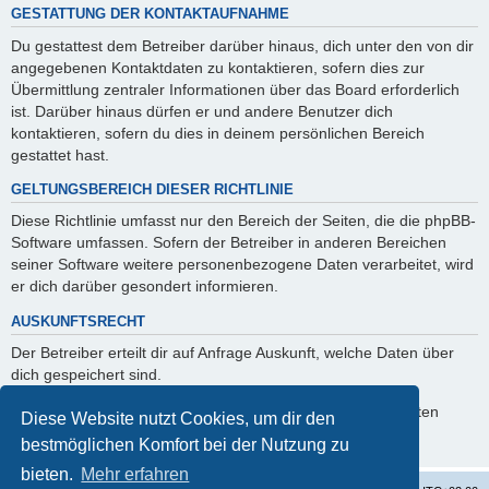
GESTATTUNG DER KONTAKTAUFNAHME
Du gestattest dem Betreiber darüber hinaus, dich unter den von dir
angegebenen Kontaktdaten zu kontaktieren, sofern dies zur
Übermittlung zentraler Informationen über das Board erforderlich
ist. Darüber hinaus dürfen er und andere Benutzer dich
kontaktieren, sofern du dies in deinem persönlichen Bereich
gestattet hast.
GELTUNGSBEREICH DIESER RICHTLINIE
Diese Richtlinie umfasst nur den Bereich der Seiten, die die phpBB-
Software umfassen. Sofern der Betreiber in anderen Bereichen
seiner Software weitere personenbezogene Daten verarbeitet, wird
er dich darüber gesondert informieren.
AUSKUNFTSRECHT
Der Betreiber erteilt dir auf Anfrage Auskunft, welche Daten über
dich gespeichert sind.
Du kannst jederzeit die Löschung bzw. Sperrung deiner Daten
Diese Website nutzt Cookies, um dir den
verlangen. Kontaktiere hierzu bitte den Betreiber.
bestmöglichen Komfort bei der Nutzung zu
bieten.
Mehr erfahren