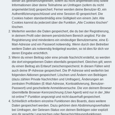
dieser als gelesen/ungelesen; sofern du nicht angemeldet bist) sowie
Informationen über deine Teilnahme an Umfragen (sofern du nicht
angemeldet bist) gespeichert. Ferner werden deine Benutzer-ID, ein
Authentifizierungsschlüssel und eine Session-ID gespeichert. Die
Cookies haben standardmäßig eine Gültigkeit von einem Jahr. Alle
Cookies kannst du jederzeit über die Funktion „Alle Cookies löschen“
löschen.
Weiterhin werden die Daten gespeichert, die du bei der Registrierung,
in deinem Profil oder deinem persönlichem Bereich angibst. Für die
Registrierung sind mindestens ein eindeutiger Benutzername, eine E-
Mail-Adresse und ein Passwort notwendig. Wenn durch den Betreiber
weitere Daten als notwendig festgelegt wurden, so ist dies für dich vor
deren Eingabe ersichtlich.
Wenn du einen Beitrag oder eine private Nachricht erstellst, so werden
die dort eingegebenen Daten ebenfalls gespeichert. Gleiches gilt, wenn
du einen Beitrag als Entwurf zwischenspeicherst. In diesen Fällen wird
auch deine IP-Adresse gespeichert. Die IP-Adresse wird weiterhin bei
folgenden Aktionen gespeichert: Löschen und Ändern von Beiträgen
(dazu zählen Private Nachrichten und Umfragen), Änderungen an
zentralen Profildaten (E-Mail-Adresse, Kontoaktivierung, Benutzer-
Passwort) und gescheiterte Anmeldeversuche. Die von deinem Browser
übermittelte Browser-Kennzeichnung (User Agent) wird nur in der „Wer
ist online?“-Funktion angezeigt und nicht dauerhaft gespeichert.
Schließlich erfordern einzelne Funktionen des Boards, dass weitere
Daten gespeichert werden. Dazu gehören dein Abstimmungsverhalten
bei Umfragen, der Gelesen-Status von deinen Beiträgen oder explizit
von dir gesetzte Lesezeichen oder Benachrichtigungsfunktionen.