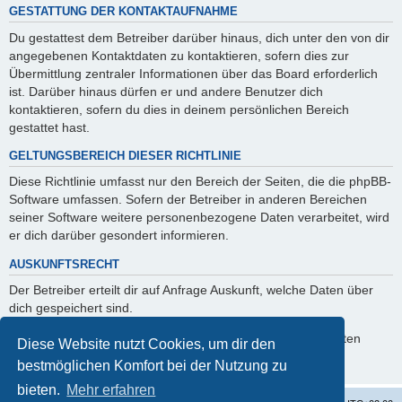
GESTATTUNG DER KONTAKTAUFNAHME
Du gestattest dem Betreiber darüber hinaus, dich unter den von dir
angegebenen Kontaktdaten zu kontaktieren, sofern dies zur
Übermittlung zentraler Informationen über das Board erforderlich
ist. Darüber hinaus dürfen er und andere Benutzer dich
kontaktieren, sofern du dies in deinem persönlichen Bereich
gestattet hast.
GELTUNGSBEREICH DIESER RICHTLINIE
Diese Richtlinie umfasst nur den Bereich der Seiten, die die phpBB-
Software umfassen. Sofern der Betreiber in anderen Bereichen
seiner Software weitere personenbezogene Daten verarbeitet, wird
er dich darüber gesondert informieren.
AUSKUNFTSRECHT
Der Betreiber erteilt dir auf Anfrage Auskunft, welche Daten über
dich gespeichert sind.
Du kannst jederzeit die Löschung bzw. Sperrung deiner Daten
Diese Website nutzt Cookies, um dir den
verlangen. Kontaktiere hierzu bitte den Betreiber.
bestmöglichen Komfort bei der Nutzung zu
bieten.
Mehr erfahren