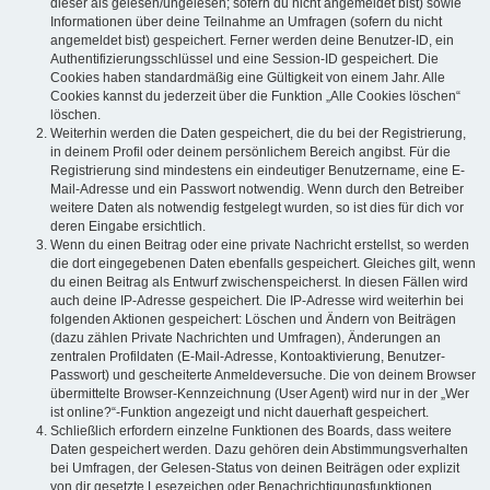
dieser als gelesen/ungelesen; sofern du nicht angemeldet bist) sowie
Informationen über deine Teilnahme an Umfragen (sofern du nicht
angemeldet bist) gespeichert. Ferner werden deine Benutzer-ID, ein
Authentifizierungsschlüssel und eine Session-ID gespeichert. Die
Cookies haben standardmäßig eine Gültigkeit von einem Jahr. Alle
Cookies kannst du jederzeit über die Funktion „Alle Cookies löschen“
löschen.
Weiterhin werden die Daten gespeichert, die du bei der Registrierung,
in deinem Profil oder deinem persönlichem Bereich angibst. Für die
Registrierung sind mindestens ein eindeutiger Benutzername, eine E-
Mail-Adresse und ein Passwort notwendig. Wenn durch den Betreiber
weitere Daten als notwendig festgelegt wurden, so ist dies für dich vor
deren Eingabe ersichtlich.
Wenn du einen Beitrag oder eine private Nachricht erstellst, so werden
die dort eingegebenen Daten ebenfalls gespeichert. Gleiches gilt, wenn
du einen Beitrag als Entwurf zwischenspeicherst. In diesen Fällen wird
auch deine IP-Adresse gespeichert. Die IP-Adresse wird weiterhin bei
folgenden Aktionen gespeichert: Löschen und Ändern von Beiträgen
(dazu zählen Private Nachrichten und Umfragen), Änderungen an
zentralen Profildaten (E-Mail-Adresse, Kontoaktivierung, Benutzer-
Passwort) und gescheiterte Anmeldeversuche. Die von deinem Browser
übermittelte Browser-Kennzeichnung (User Agent) wird nur in der „Wer
ist online?“-Funktion angezeigt und nicht dauerhaft gespeichert.
Schließlich erfordern einzelne Funktionen des Boards, dass weitere
Daten gespeichert werden. Dazu gehören dein Abstimmungsverhalten
bei Umfragen, der Gelesen-Status von deinen Beiträgen oder explizit
von dir gesetzte Lesezeichen oder Benachrichtigungsfunktionen.