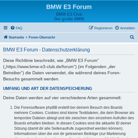
BMW E3 Forum
BMW E3 Club
Der große BMW
FAQ
Registrieren
Anmelden
S
Startseite
Foren-Übersicht
u
BMW E3 Forum - Datenschutzerklärung
c
h
Diese Richtlinie beschreibt, wie „BMW E3 Forum“
(„https://www.bmw-e3-club.de/forum“) (im Folgenden „der
e
Betreiber“) die Daten verwendet, die während deines Foren-
Besuchs gesammelt werden.
UMFANG UND ART DER DATENSPEICHERUNG
Deine Daten werden auf vier verschiedene Arten gesammelt:
Die Forensoftware phpBB erstellt bei deinem Besuch des Boards
mehrere Cookies. Cookies sind kleine Textdateien, die dein Browser als
temporäre Dateien ablegt und die zwischen den einzelnen Aufrufen des
Boards erhalten bleiben. In diesen Cookies sind die aktuelle ID deiner
Sitzung (damit dir alle Seitenaufrufe zugeordnet werden können),
Informationen über die von dir gelesenen Beiträge (zur Markierung