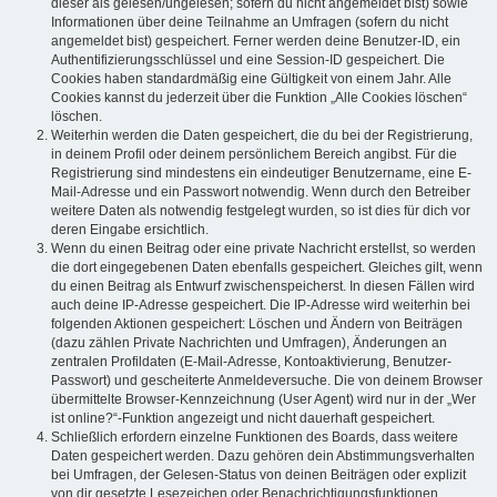
dieser als gelesen/ungelesen; sofern du nicht angemeldet bist) sowie
Informationen über deine Teilnahme an Umfragen (sofern du nicht
angemeldet bist) gespeichert. Ferner werden deine Benutzer-ID, ein
Authentifizierungsschlüssel und eine Session-ID gespeichert. Die
Cookies haben standardmäßig eine Gültigkeit von einem Jahr. Alle
Cookies kannst du jederzeit über die Funktion „Alle Cookies löschen“
löschen.
Weiterhin werden die Daten gespeichert, die du bei der Registrierung,
in deinem Profil oder deinem persönlichem Bereich angibst. Für die
Registrierung sind mindestens ein eindeutiger Benutzername, eine E-
Mail-Adresse und ein Passwort notwendig. Wenn durch den Betreiber
weitere Daten als notwendig festgelegt wurden, so ist dies für dich vor
deren Eingabe ersichtlich.
Wenn du einen Beitrag oder eine private Nachricht erstellst, so werden
die dort eingegebenen Daten ebenfalls gespeichert. Gleiches gilt, wenn
du einen Beitrag als Entwurf zwischenspeicherst. In diesen Fällen wird
auch deine IP-Adresse gespeichert. Die IP-Adresse wird weiterhin bei
folgenden Aktionen gespeichert: Löschen und Ändern von Beiträgen
(dazu zählen Private Nachrichten und Umfragen), Änderungen an
zentralen Profildaten (E-Mail-Adresse, Kontoaktivierung, Benutzer-
Passwort) und gescheiterte Anmeldeversuche. Die von deinem Browser
übermittelte Browser-Kennzeichnung (User Agent) wird nur in der „Wer
ist online?“-Funktion angezeigt und nicht dauerhaft gespeichert.
Schließlich erfordern einzelne Funktionen des Boards, dass weitere
Daten gespeichert werden. Dazu gehören dein Abstimmungsverhalten
bei Umfragen, der Gelesen-Status von deinen Beiträgen oder explizit
von dir gesetzte Lesezeichen oder Benachrichtigungsfunktionen.