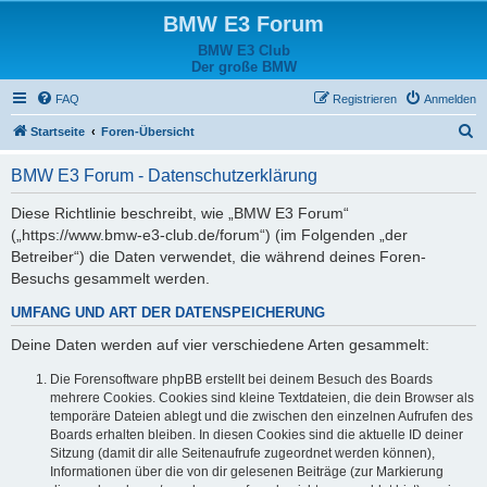
BMW E3 Forum
BMW E3 Club
Der große BMW
FAQ
Registrieren
Anmelden
S
Startseite
Foren-Übersicht
u
BMW E3 Forum - Datenschutzerklärung
c
h
Diese Richtlinie beschreibt, wie „BMW E3 Forum“
(„https://www.bmw-e3-club.de/forum“) (im Folgenden „der
e
Betreiber“) die Daten verwendet, die während deines Foren-
Besuchs gesammelt werden.
UMFANG UND ART DER DATENSPEICHERUNG
Deine Daten werden auf vier verschiedene Arten gesammelt:
Die Forensoftware phpBB erstellt bei deinem Besuch des Boards
mehrere Cookies. Cookies sind kleine Textdateien, die dein Browser als
temporäre Dateien ablegt und die zwischen den einzelnen Aufrufen des
Boards erhalten bleiben. In diesen Cookies sind die aktuelle ID deiner
Sitzung (damit dir alle Seitenaufrufe zugeordnet werden können),
Informationen über die von dir gelesenen Beiträge (zur Markierung