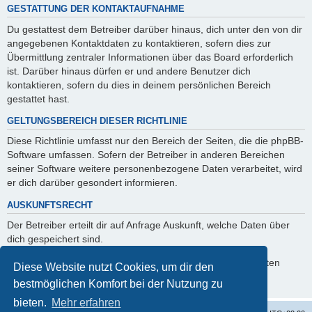
GESTATTUNG DER KONTAKTAUFNAHME
Du gestattest dem Betreiber darüber hinaus, dich unter den von dir
angegebenen Kontaktdaten zu kontaktieren, sofern dies zur
Übermittlung zentraler Informationen über das Board erforderlich
ist. Darüber hinaus dürfen er und andere Benutzer dich
kontaktieren, sofern du dies in deinem persönlichen Bereich
gestattet hast.
GELTUNGSBEREICH DIESER RICHTLINIE
Diese Richtlinie umfasst nur den Bereich der Seiten, die die phpBB-
Software umfassen. Sofern der Betreiber in anderen Bereichen
seiner Software weitere personenbezogene Daten verarbeitet, wird
er dich darüber gesondert informieren.
AUSKUNFTSRECHT
Der Betreiber erteilt dir auf Anfrage Auskunft, welche Daten über
dich gespeichert sind.
Du kannst jederzeit die Löschung bzw. Sperrung deiner Daten
Diese Website nutzt Cookies, um dir den
verlangen. Kontaktiere hierzu bitte den Betreiber.
bestmöglichen Komfort bei der Nutzung zu
bieten.
Mehr erfahren