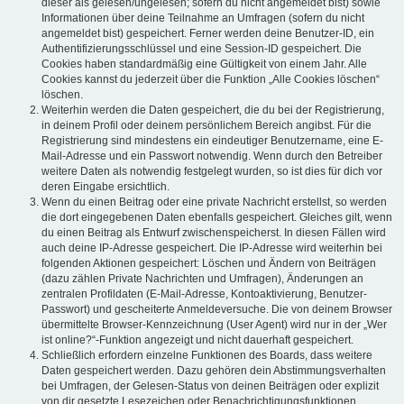
dieser als gelesen/ungelesen; sofern du nicht angemeldet bist) sowie
Informationen über deine Teilnahme an Umfragen (sofern du nicht
angemeldet bist) gespeichert. Ferner werden deine Benutzer-ID, ein
Authentifizierungsschlüssel und eine Session-ID gespeichert. Die
Cookies haben standardmäßig eine Gültigkeit von einem Jahr. Alle
Cookies kannst du jederzeit über die Funktion „Alle Cookies löschen“
löschen.
Weiterhin werden die Daten gespeichert, die du bei der Registrierung,
in deinem Profil oder deinem persönlichem Bereich angibst. Für die
Registrierung sind mindestens ein eindeutiger Benutzername, eine E-
Mail-Adresse und ein Passwort notwendig. Wenn durch den Betreiber
weitere Daten als notwendig festgelegt wurden, so ist dies für dich vor
deren Eingabe ersichtlich.
Wenn du einen Beitrag oder eine private Nachricht erstellst, so werden
die dort eingegebenen Daten ebenfalls gespeichert. Gleiches gilt, wenn
du einen Beitrag als Entwurf zwischenspeicherst. In diesen Fällen wird
auch deine IP-Adresse gespeichert. Die IP-Adresse wird weiterhin bei
folgenden Aktionen gespeichert: Löschen und Ändern von Beiträgen
(dazu zählen Private Nachrichten und Umfragen), Änderungen an
zentralen Profildaten (E-Mail-Adresse, Kontoaktivierung, Benutzer-
Passwort) und gescheiterte Anmeldeversuche. Die von deinem Browser
übermittelte Browser-Kennzeichnung (User Agent) wird nur in der „Wer
ist online?“-Funktion angezeigt und nicht dauerhaft gespeichert.
Schließlich erfordern einzelne Funktionen des Boards, dass weitere
Daten gespeichert werden. Dazu gehören dein Abstimmungsverhalten
bei Umfragen, der Gelesen-Status von deinen Beiträgen oder explizit
von dir gesetzte Lesezeichen oder Benachrichtigungsfunktionen.