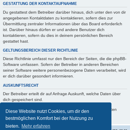
GESTATTUNG DER KONTAKTAUFNAHME
Du gestattest dem Betreiber darüber hinaus, dich unter den von dir
angegebenen Kontaktdaten zu kontaktieren, sofern dies zur
Übermittlung zentraler Informationen über das Board erforderlich
ist. Darüber hinaus dürfen er und andere Benutzer dich
kontaktieren, sofern du dies in deinem persönlichen Bereich
gestattet hast.
GELTUNGSBEREICH DIESER RICHTLINIE
Diese Richtlinie umfasst nur den Bereich der Seiten, die die phpBB-
Software umfassen. Sofern der Betreiber in anderen Bereichen
seiner Software weitere personenbezogene Daten verarbeitet, wird
er dich darüber gesondert informieren.
AUSKUNFTSRECHT
Der Betreiber erteilt dir auf Anfrage Auskunft, welche Daten über
dich gespeichert sind.
Du kannst jederzeit die Löschung bzw. Sperrung deiner Daten
Diese Website nutzt Cookies, um dir den
verlangen. Kontaktiere hierzu bitte den Betreiber.
bestmöglichen Komfort bei der Nutzung zu
bieten.
Mehr erfahren