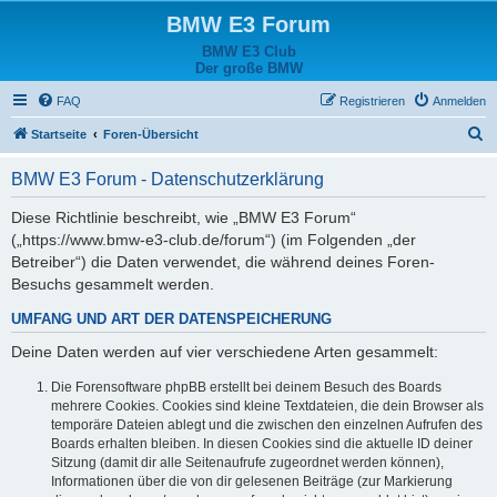
BMW E3 Forum
BMW E3 Club
Der große BMW
FAQ
Registrieren
Anmelden
S
Startseite
Foren-Übersicht
u
BMW E3 Forum - Datenschutzerklärung
c
h
Diese Richtlinie beschreibt, wie „BMW E3 Forum“
(„https://www.bmw-e3-club.de/forum“) (im Folgenden „der
e
Betreiber“) die Daten verwendet, die während deines Foren-
Besuchs gesammelt werden.
UMFANG UND ART DER DATENSPEICHERUNG
Deine Daten werden auf vier verschiedene Arten gesammelt:
Die Forensoftware phpBB erstellt bei deinem Besuch des Boards
mehrere Cookies. Cookies sind kleine Textdateien, die dein Browser als
temporäre Dateien ablegt und die zwischen den einzelnen Aufrufen des
Boards erhalten bleiben. In diesen Cookies sind die aktuelle ID deiner
Sitzung (damit dir alle Seitenaufrufe zugeordnet werden können),
Informationen über die von dir gelesenen Beiträge (zur Markierung