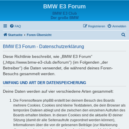
BMW E3 Forum
BMW E3 Club
Der große BMW
FAQ
Registrieren
Anmelden
S
Startseite
Foren-Übersicht
u
BMW E3 Forum - Datenschutzerklärung
c
h
Diese Richtlinie beschreibt, wie „BMW E3 Forum“
(„https://www.bmw-e3-club.de/forum“) (im Folgenden „der
e
Betreiber“) die Daten verwendet, die während deines Foren-
Besuchs gesammelt werden.
UMFANG UND ART DER DATENSPEICHERUNG
Deine Daten werden auf vier verschiedene Arten gesammelt:
Die Forensoftware phpBB erstellt bei deinem Besuch des Boards
mehrere Cookies. Cookies sind kleine Textdateien, die dein Browser als
temporäre Dateien ablegt und die zwischen den einzelnen Aufrufen des
Boards erhalten bleiben. In diesen Cookies sind die aktuelle ID deiner
Sitzung (damit dir alle Seitenaufrufe zugeordnet werden können),
Informationen über die von dir gelesenen Beiträge (zur Markierung