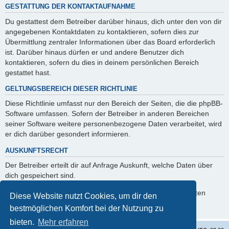
GESTATTUNG DER KONTAKTAUFNAHME
Du gestattest dem Betreiber darüber hinaus, dich unter den von dir
angegebenen Kontaktdaten zu kontaktieren, sofern dies zur
Übermittlung zentraler Informationen über das Board erforderlich
ist. Darüber hinaus dürfen er und andere Benutzer dich
kontaktieren, sofern du dies in deinem persönlichen Bereich
gestattet hast.
GELTUNGSBEREICH DIESER RICHTLINIE
Diese Richtlinie umfasst nur den Bereich der Seiten, die die phpBB-
Software umfassen. Sofern der Betreiber in anderen Bereichen
seiner Software weitere personenbezogene Daten verarbeitet, wird
er dich darüber gesondert informieren.
AUSKUNFTSRECHT
Der Betreiber erteilt dir auf Anfrage Auskunft, welche Daten über
dich gespeichert sind.
Du kannst jederzeit die Löschung bzw. Sperrung deiner Daten
Diese Website nutzt Cookies, um dir den
verlangen. Kontaktiere hierzu bitte den Betreiber.
bestmöglichen Komfort bei der Nutzung zu
bieten.
Mehr erfahren