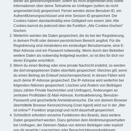
dieser als gelesen/ungelesen; sofern du nicht angemeldet bist) sowie
Informationen über deine Teilnahme an Umfragen (sofern du nicht
angemeldet bist) gespeichert. Ferner werden deine Benutzer-ID, ein
Authentifizierungsschlüssel und eine Session-ID gespeichert. Die
Cookies haben standardmäßig eine Gültigkeit von einem Jahr. Alle
Cookies kannst du jederzeit über die Funktion „Alle Cookies löschen“
löschen.
Weiterhin werden die Daten gespeichert, die du bei der Registrierung,
in deinem Profil oder deinem persönlichem Bereich angibst. Für die
Registrierung sind mindestens ein eindeutiger Benutzername, eine E-
Mail-Adresse und ein Passwort notwendig. Wenn durch den Betreiber
weitere Daten als notwendig festgelegt wurden, so ist dies für dich vor
deren Eingabe ersichtlich.
Wenn du einen Beitrag oder eine private Nachricht erstellst, so werden
die dort eingegebenen Daten ebenfalls gespeichert. Gleiches gilt, wenn
du einen Beitrag als Entwurf zwischenspeicherst. In diesen Fällen wird
auch deine IP-Adresse gespeichert. Die IP-Adresse wird weiterhin bei
folgenden Aktionen gespeichert: Löschen und Ändern von Beiträgen
(dazu zählen Private Nachrichten und Umfragen), Änderungen an
zentralen Profildaten (E-Mail-Adresse, Kontoaktivierung, Benutzer-
Passwort) und gescheiterte Anmeldeversuche. Die von deinem Browser
übermittelte Browser-Kennzeichnung (User Agent) wird nur in der „Wer
ist online?“-Funktion angezeigt und nicht dauerhaft gespeichert.
Schließlich erfordern einzelne Funktionen des Boards, dass weitere
Daten gespeichert werden. Dazu gehören dein Abstimmungsverhalten
bei Umfragen, der Gelesen-Status von deinen Beiträgen oder explizit
von dir gesetzte Lesezeichen oder Benachrichtigungsfunktionen.