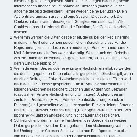
dieser als gelesen/ungelesen; sofern du nicht angemeldet bist) sowie
Informationen über deine Teilnahme an Umfragen (sofern du nicht
angemeldet bist) gespeichert. Ferner werden deine Benutzer-ID, ein
Authentifizierungsschlüssel und eine Session-ID gespeichert. Die
Cookies haben standardmäßig eine Gültigkeit von einem Jahr. Alle
Cookies kannst du jederzeit über die Funktion „Alle Cookies löschen“
löschen.
Weiterhin werden die Daten gespeichert, die du bei der Registrierung,
in deinem Profil oder deinem persönlichem Bereich angibst. Für die
Registrierung sind mindestens ein eindeutiger Benutzername, eine E-
Mail-Adresse und ein Passwort notwendig. Wenn durch den Betreiber
weitere Daten als notwendig festgelegt wurden, so ist dies für dich vor
deren Eingabe ersichtlich.
Wenn du einen Beitrag oder eine private Nachricht erstellst, so werden
die dort eingegebenen Daten ebenfalls gespeichert. Gleiches gilt, wenn
du einen Beitrag als Entwurf zwischenspeicherst. In diesen Fällen wird
auch deine IP-Adresse gespeichert. Die IP-Adresse wird weiterhin bei
folgenden Aktionen gespeichert: Löschen und Ändern von Beiträgen
(dazu zählen Private Nachrichten und Umfragen), Änderungen an
zentralen Profildaten (E-Mail-Adresse, Kontoaktivierung, Benutzer-
Passwort) und gescheiterte Anmeldeversuche. Die von deinem Browser
übermittelte Browser-Kennzeichnung (User Agent) wird nur in der „Wer
ist online?“-Funktion angezeigt und nicht dauerhaft gespeichert.
Schließlich erfordern einzelne Funktionen des Boards, dass weitere
Daten gespeichert werden. Dazu gehören dein Abstimmungsverhalten
bei Umfragen, der Gelesen-Status von deinen Beiträgen oder explizit
von dir gesetzte Lesezeichen oder Benachrichtigungsfunktionen.