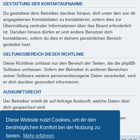
GESTATTUNG DER KONTAKTAUFNAHME
Du gestattest dem Betreiber darüber hinaus, dich unter den von dir
angegebenen Kontaktdaten zu kontaktieren, sofern dies zur
Übermittlung zentraler Informationen über das Board erforderlich
ist. Darüber hinaus dürfen er und andere Benutzer dich
kontaktieren, sofern du dies in deinem persönlichen Bereich
gestattet hast.
GELTUNGSBEREICH DIESER RICHTLINIE
Diese Richtlinie umfasst nur den Bereich der Seiten, die die phpBB-
Software umfassen. Sofern der Betreiber in anderen Bereichen
seiner Software weitere personenbezogene Daten verarbeitet, wird
er dich darüber gesondert informieren.
AUSKUNFTSRECHT
Der Betreiber erteilt dir auf Anfrage Auskunft, welche Daten über
dich gespeichert sind.
Du kannst jederzeit die Löschung bzw. Sperrung deiner Daten
Diese Website nutzt Cookies, um dir den
verlangen. Kontaktiere hierzu bitte den Betreiber.
bestmöglichen Komfort bei der Nutzung zu
bieten.
Mehr erfahren