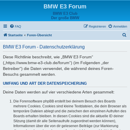
BMW E3 Forum
BMW E3 Club
Der große BMW
FAQ
Registrieren
Anmelden
S
Startseite
Foren-Übersicht
u
BMW E3 Forum - Datenschutzerklärung
c
h
Diese Richtlinie beschreibt, wie „BMW E3 Forum“
(„https://www.bmw-e3-club.de/forum“) (im Folgenden „der
e
Betreiber“) die Daten verwendet, die während deines Foren-
Besuchs gesammelt werden.
UMFANG UND ART DER DATENSPEICHERUNG
Deine Daten werden auf vier verschiedene Arten gesammelt:
Die Forensoftware phpBB erstellt bei deinem Besuch des Boards
mehrere Cookies. Cookies sind kleine Textdateien, die dein Browser als
temporäre Dateien ablegt und die zwischen den einzelnen Aufrufen des
Boards erhalten bleiben. In diesen Cookies sind die aktuelle ID deiner
Sitzung (damit dir alle Seitenaufrufe zugeordnet werden können),
Informationen über die von dir gelesenen Beiträge (zur Markierung