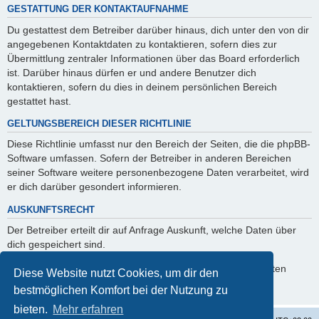
GESTATTUNG DER KONTAKTAUFNAHME
Du gestattest dem Betreiber darüber hinaus, dich unter den von dir
angegebenen Kontaktdaten zu kontaktieren, sofern dies zur
Übermittlung zentraler Informationen über das Board erforderlich
ist. Darüber hinaus dürfen er und andere Benutzer dich
kontaktieren, sofern du dies in deinem persönlichen Bereich
gestattet hast.
GELTUNGSBEREICH DIESER RICHTLINIE
Diese Richtlinie umfasst nur den Bereich der Seiten, die die phpBB-
Software umfassen. Sofern der Betreiber in anderen Bereichen
seiner Software weitere personenbezogene Daten verarbeitet, wird
er dich darüber gesondert informieren.
AUSKUNFTSRECHT
Der Betreiber erteilt dir auf Anfrage Auskunft, welche Daten über
dich gespeichert sind.
Du kannst jederzeit die Löschung bzw. Sperrung deiner Daten
Diese Website nutzt Cookies, um dir den
verlangen. Kontaktiere hierzu bitte den Betreiber.
bestmöglichen Komfort bei der Nutzung zu
bieten.
Mehr erfahren