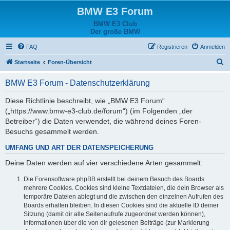
BMW E3 Forum
BMW E3 Club
Der große BMW
FAQ
Registrieren
Anmelden
S
Startseite
Foren-Übersicht
u
BMW E3 Forum - Datenschutzerklärung
c
h
Diese Richtlinie beschreibt, wie „BMW E3 Forum“
(„https://www.bmw-e3-club.de/forum“) (im Folgenden „der
e
Betreiber“) die Daten verwendet, die während deines Foren-
Besuchs gesammelt werden.
UMFANG UND ART DER DATENSPEICHERUNG
Deine Daten werden auf vier verschiedene Arten gesammelt:
Die Forensoftware phpBB erstellt bei deinem Besuch des Boards
mehrere Cookies. Cookies sind kleine Textdateien, die dein Browser als
temporäre Dateien ablegt und die zwischen den einzelnen Aufrufen des
Boards erhalten bleiben. In diesen Cookies sind die aktuelle ID deiner
Sitzung (damit dir alle Seitenaufrufe zugeordnet werden können),
Informationen über die von dir gelesenen Beiträge (zur Markierung