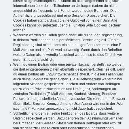
dieser als gelesen/ungelesen; sofern du nicht angemeldet bist) sowie
Informationen über deine Teilnahme an Umfragen (sofern du nicht
angemeldet bist) gespeichert. Ferner werden deine Benutzer-ID, ein
Authentifizierungsschlüssel und eine Session-ID gespeichert. Die
Cookies haben standardmäßig eine Gültigkeit von einem Jahr. Alle
Cookies kannst du jederzeit über die Funktion „Alle Cookies löschen“
löschen.
Weiterhin werden die Daten gespeichert, die du bei der Registrierung,
in deinem Profil oder deinem persönlichem Bereich angibst. Für die
Registrierung sind mindestens ein eindeutiger Benutzername, eine E-
Mail-Adresse und ein Passwort notwendig. Wenn durch den Betreiber
weitere Daten als notwendig festgelegt wurden, so ist dies für dich vor
deren Eingabe ersichtlich.
Wenn du einen Beitrag oder eine private Nachricht erstellst, so werden
die dort eingegebenen Daten ebenfalls gespeichert. Gleiches gilt, wenn
du einen Beitrag als Entwurf zwischenspeicherst. In diesen Fällen wird
auch deine IP-Adresse gespeichert. Die IP-Adresse wird weiterhin bei
folgenden Aktionen gespeichert: Löschen und Ändern von Beiträgen
(dazu zählen Private Nachrichten und Umfragen), Änderungen an
zentralen Profildaten (E-Mail-Adresse, Kontoaktivierung, Benutzer-
Passwort) und gescheiterte Anmeldeversuche. Die von deinem Browser
übermittelte Browser-Kennzeichnung (User Agent) wird nur in der „Wer
ist online?“-Funktion angezeigt und nicht dauerhaft gespeichert.
Schließlich erfordern einzelne Funktionen des Boards, dass weitere
Daten gespeichert werden. Dazu gehören dein Abstimmungsverhalten
bei Umfragen, der Gelesen-Status von deinen Beiträgen oder explizit
von dir gesetzte Lesezeichen oder Benachrichtigungsfunktionen.