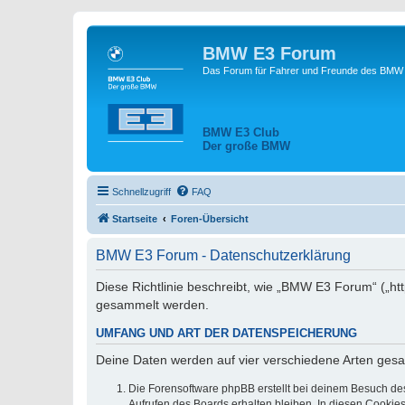
BMW E3 Forum
Das Forum für Fahrer und Freunde des BMW E
BMW E3 Club
Der große BMW
Schnellzugriff
FAQ
Startseite
Foren-Übersicht
BMW E3 Forum - Datenschutzerklärung
Diese Richtlinie beschreibt, wie „BMW E3 Forum“ („h
gesammelt werden.
UMFANG UND ART DER DATENSPEICHERUNG
Deine Daten werden auf vier verschiedene Arten ges
Die Forensoftware phpBB erstellt bei deinem Besuch de
Aufrufen des Boards erhalten bleiben. In diesen Cookies