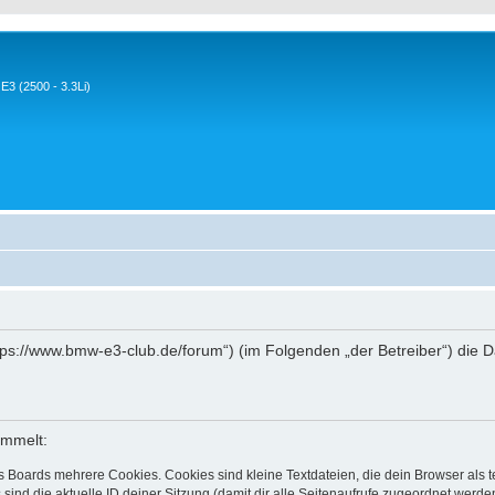
3 (2500 - 3.3Li)
ttps://www.bmw-e3-club.de/forum“) (im Folgenden „der Betreiber“) die
ammelt:
s Boards mehrere Cookies. Cookies sind kleine Textdateien, die dein Browser als
 sind die aktuelle ID deiner Sitzung (damit dir alle Seitenaufrufe zugeordnet werd