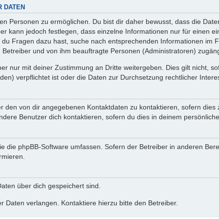
R DATEN
n Personen zu ermöglichen. Du bist dir daher bewusst, dass die Daten d
ber kann jedoch festlegen, dass einzelne Informationen nur für einen ei
n du Fragen dazu hast, suche nach entsprechenden Informationen im Fo
n Betreiber und von ihm beauftragte Personen (Administratoren) zugäng
r nur mit deiner Zustimmung an Dritte weitergeben. Dies gilt nicht, s
n) verpflichtet ist oder die Daten zur Durchsetzung rechtlicher Interes
er den von dir angegebenen Kontaktdaten zu kontaktieren, sofern dies 
andere Benutzer dich kontaktieren, sofern du dies in deinem persönliche
, die die phpBB-Software umfassen. Sofern der Betreiber in anderen Be
ormieren.
 Daten über dich gespeichert sind.
 Daten verlangen. Kontaktiere hierzu bitte den Betreiber.