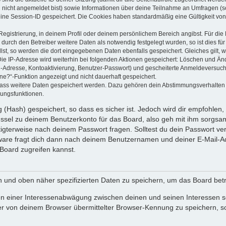
u nicht angemeldet bist) sowie Informationen über deine Teilnahme an Umfragen (s
eine Session-ID gespeichert. Die Cookies haben standardmäßig eine Gültigkeit von 
Registrierung, in deinem Profil oder deinem persönlichem Bereich angibst. Für di
rch den Betreiber weitere Daten als notwendig festgelegt wurden, so ist dies für 
llst, so werden die dort eingegebenen Daten ebenfalls gespeichert. Gleiches gilt, 
Die IP-Adresse wird weiterhin bei folgenden Aktionen gespeichert: Löschen und Än
l-Adresse, Kontoaktivierung, Benutzer-Passwort) und gescheiterte Anmeldeversuch
ine?“-Funktion angezeigt und nicht dauerhaft gespeichert.
 dass weitere Daten gespeichert werden. Dazu gehören dein Abstimmungsverhalten
gungsfunktionen.
(Hash) gespeichert, so dass es sicher ist. Jedoch wird dir empfohlen, 
ssel zu deinem Benutzerkonto für das Board, also geh mit ihm sorgsam
htigterweise nach deinem Passwort fragen. Solltest du dein Passwort v
are fragt dich dann nach deinem Benutzernamen und deiner E-Mail-Ad
Board zugreifen kannst.
en und oben näher spezifizierten Daten zu speichern, um das Board bet
en einer Interessenabwägung zwischen deinen und seinen Interessen sow
r von deinem Browser übermittelter Browser-Kennung zu speichern, so