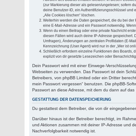
(zur Markierung dieser als gelesen/ungelesen; sofern d
deine Benutzer-ID, ein Authentifizierungsschlüssel und 
„Alle Cookies löschen“ löschen.
Weiterhin werden die Daten gespeichert, die du bei der 
eine E-Mail-Adresse und ein Passwort notwendig. Wenn du
Wenn du einen Beitrag oder eine private Nachricht erste
diesen Fällen wird auch deine IP-Adresse gespeichert. 
Umfragen), Änderungen an zentralen Profildaten (E-Mai
Kennzeichnung (User Agent) wird nur in der „Wer ist onl
Schließlich erfordern einzelne Funktionen des Boards,
explizit von dir gesetzte Lesezeichen oder Benachrichti
Dein Passwort wird mit einer Einwege-Verschlüsselung 
Webseiten zu verwenden. Das Passwort ist dein Schlü
Betreibers, von phpBB Limited oder ein Dritter berec
mein Passwort vergessen“ benutzen. Die phpBB-Softw
Passwort an diese Adresse, mit dem du dann auf das 
GESTATTUNG DER DATENSPEICHERUNG
Du gestattest dem Betreiber, die von dir eingegeben
Darüber hinaus ist der Betreiber berechtigt, im Rahm
und Aktionen zusammen mit deiner IP-Adresse und de
Nachverfolgbarkeit notwendig ist.