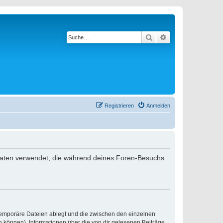
Suche
Erweiterte Suche
Registrieren
Anmelden
 Daten verwendet, die während deines Foren-Besuchs
 temporäre Dateien ablegt und die zwischen den einzelnen
en können), Informationen über die von dir gelesenen Beiträge