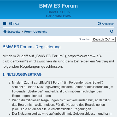
BMW E3 Forum
BMW E3 Club
Der große BMW
FAQ
Anmelden
S
Startseite
Foren-Übersicht
u
Sprache:
c
BMW E3 Forum - Registrierung
h
Mit dem Zugriff auf „BMW E3 Forum“ („https://www.bmw-e3-
e
club.de/forum“) wird zwischen dir und dem Betreiber ein Vertrag mit
folgenden Regelungen geschlossen:
1. NUTZUNGSVERTRAG
Mit dem Zugriff auf „BMW E3 Forum“ (im Folgenden „das Board“)
schließt du einen Nutzungsvertrag mit dem Betreiber des Boards ab (im
Folgenden „Betreiber“) und erklärst dich mit den nachfolgenden
Regelungen einverstanden.
Wenn du mit diesen Regelungen nicht einverstanden bist, so darfst du
das Board nicht weiter nutzen. Für die Nutzung des Boards gelten
jeweils die an dieser Stelle veröffentlichten Regelungen.
Der Nutzungsvertrag wird auf unbestimmte Zeit geschlossen und kann