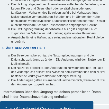
für mittelbare Folgeschäden wie insbesondere entgangenen Gewinn.
Die Haftung ist gegenüber Unternehmern außer bei der Verletzung von
Leben, Körper und Gesundheit oder vorsätzlichem oder grob
fahrlässigem Verhalten des Betreibers auf die bei Vertragsschluss
typischerweise vorhersehbaren Schäden und im Übrigen der Höhe
nach auf die vertragstypischen Durchschnittsschäden begrenzt. Dies gilt
auch für mittelbare Schäden, insbesondere entgangenen Gewinn.
Die Haftungsbegrenzung der Absätze a bis c gilt sinngemäß auch
zugunsten der Mitarbeiter und Erfüllungsgehilfen des Betreibers.
Ansprüche für eine Haftung aus zwingendem nationalem Recht bleiben
unberührt.
6. ÄNDERUNGSVORBEHALT
Der Betreiber ist berechtigt, die Nutzungsbedingungen und die
Datenschutzerklärung zu ändern. Die Änderung wird dem Nutzer per E-
Mail mitgeteilt.
Der Nutzer ist berechtigt, den Änderungen zu widersprechen. Im Falle
des Widerspruchs erlischt das zwischen dem Betreiber und dem Nutzer
bestehende Vertragsverhältnis mit sofortiger Wirkung.
Die Änderungen gelten als anerkannt und verbindlich, wenn der Nutzer
den Änderungen zugestimmt hat.
Informationen über den Umgang mit deinen persönlichen Daten
sind in der Datenschutzerklärung enthalten.
Diese Website nutzt Cookies, um dir den