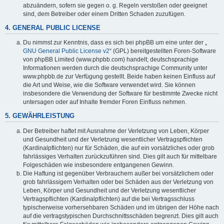
abzuändern, sofern sie gegen o. g. Regeln verstoßen oder geeignet
sind, dem Betreiber oder einem Dritten Schaden zuzufügen.
4. GENERAL PUBLIC LICENSE
Du nimmst zur Kenntnis, dass es sich bei phpBB um eine unter der „
GNU General Public License v2
“ (GPL) bereitgestellten Foren-Software
von phpBB Limited (www.phpbb.com) handelt; deutschsprachige
Informationen werden durch die deutschsprachige Community unter
www.phpbb.de zur Verfügung gestellt. Beide haben keinen Einfluss auf
die Art und Weise, wie die Software verwendet wird. Sie können
insbesondere die Verwendung der Software für bestimmte Zwecke nicht
untersagen oder auf Inhalte fremder Foren Einfluss nehmen.
5. GEWÄHRLEISTUNG
Der Betreiber haftet mit Ausnahme der Verletzung von Leben, Körper
und Gesundheit und der Verletzung wesentlicher Vertragspflichten
(Kardinalpflichten) nur für Schäden, die auf ein vorsätzliches oder grob
fahrlässiges Verhalten zurückzuführen sind. Dies gilt auch für mittelbare
Folgeschäden wie insbesondere entgangenen Gewinn.
Die Haftung ist gegenüber Verbrauchern außer bei vorsätzlichem oder
grob fahrlässigem Verhalten oder bei Schäden aus der Verletzung von
Leben, Körper und Gesundheit und der Verletzung wesentlicher
Vertragspflichten (Kardinalpflichten) auf die bei Vertragsschluss
typischerweise vorhersehbaren Schäden und im übrigen der Höhe nach
auf die vertragstypischen Durchschnittsschäden begrenzt. Dies gilt auch