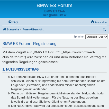
BMW E3 Forum
BMW E3 Club
Der große BMW
FAQ
Anmelden
S
Startseite
Foren-Übersicht
u
Sprache:
c
BMW E3 Forum - Registrierung
h
Mit dem Zugriff auf „BMW E3 Forum“ („https://www.bmw-e3-
e
club.de/forum“) wird zwischen dir und dem Betreiber ein Vertrag mit
folgenden Regelungen geschlossen:
1. NUTZUNGSVERTRAG
Mit dem Zugriff auf „BMW E3 Forum“ (im Folgenden „das Board“)
schließt du einen Nutzungsvertrag mit dem Betreiber des Boards ab (im
Folgenden „Betreiber“) und erklärst dich mit den nachfolgenden
Regelungen einverstanden.
Wenn du mit diesen Regelungen nicht einverstanden bist, so darfst du
das Board nicht weiter nutzen. Für die Nutzung des Boards gelten
jeweils die an dieser Stelle veröffentlichten Regelungen.
Der Nutzungsvertrag wird auf unbestimmte Zeit geschlossen und kann