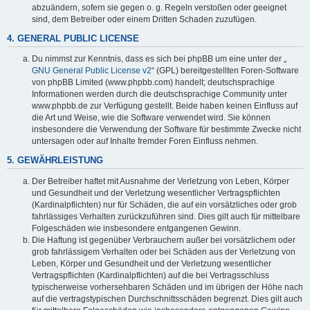
abzuändern, sofern sie gegen o. g. Regeln verstoßen oder geeignet
sind, dem Betreiber oder einem Dritten Schaden zuzufügen.
4. GENERAL PUBLIC LICENSE
Du nimmst zur Kenntnis, dass es sich bei phpBB um eine unter der „
GNU General Public License v2
“ (GPL) bereitgestellten Foren-Software
von phpBB Limited (www.phpbb.com) handelt; deutschsprachige
Informationen werden durch die deutschsprachige Community unter
www.phpbb.de zur Verfügung gestellt. Beide haben keinen Einfluss auf
die Art und Weise, wie die Software verwendet wird. Sie können
insbesondere die Verwendung der Software für bestimmte Zwecke nicht
untersagen oder auf Inhalte fremder Foren Einfluss nehmen.
5. GEWÄHRLEISTUNG
Der Betreiber haftet mit Ausnahme der Verletzung von Leben, Körper
und Gesundheit und der Verletzung wesentlicher Vertragspflichten
(Kardinalpflichten) nur für Schäden, die auf ein vorsätzliches oder grob
fahrlässiges Verhalten zurückzuführen sind. Dies gilt auch für mittelbare
Folgeschäden wie insbesondere entgangenen Gewinn.
Die Haftung ist gegenüber Verbrauchern außer bei vorsätzlichem oder
grob fahrlässigem Verhalten oder bei Schäden aus der Verletzung von
Leben, Körper und Gesundheit und der Verletzung wesentlicher
Vertragspflichten (Kardinalpflichten) auf die bei Vertragsschluss
typischerweise vorhersehbaren Schäden und im übrigen der Höhe nach
auf die vertragstypischen Durchschnittsschäden begrenzt. Dies gilt auch