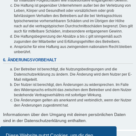
für mittelbare Folgeschäden wie insbesondere entgangenen Gewinn.
Die Haftung ist gegenüber Unternehmern außer bei der Verletzung von
Leben, Körper und Gesundheit oder vorsätzlichem oder grob
fahrlässigem Verhalten des Betreibers auf die bei Vertragsschluss
typischerweise vorhersehbaren Schäden und im Übrigen der Höhe
nach auf die vertragstypischen Durchschnittsschäden begrenzt. Dies gilt
auch für mittelbare Schäden, insbesondere entgangenen Gewinn.
Die Haftungsbegrenzung der Absätze a bis c gilt sinngemäß auch
zugunsten der Mitarbeiter und Erfüllungsgehilfen des Betreibers.
Ansprüche für eine Haftung aus zwingendem nationalem Recht bleiben
unberührt.
6. ÄNDERUNGSVORBEHALT
Der Betreiber ist berechtigt, die Nutzungsbedingungen und die
Datenschutzerklärung zu ändern. Die Änderung wird dem Nutzer per E-
Mail mitgeteilt.
Der Nutzer ist berechtigt, den Änderungen zu widersprechen. Im Falle
des Widerspruchs erlischt das zwischen dem Betreiber und dem Nutzer
bestehende Vertragsverhältnis mit sofortiger Wirkung.
Die Änderungen gelten als anerkannt und verbindlich, wenn der Nutzer
den Änderungen zugestimmt hat.
Informationen über den Umgang mit deinen persönlichen Daten
sind in der Datenschutzerklärung enthalten.
Diese Website nutzt Cookies, um dir den