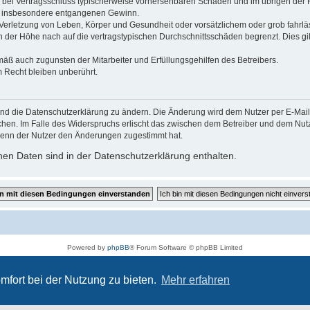
 die bei Vertragsschluss typischerweise vorhersehbaren Schäden und im übrigen de
wie insbesondere entgangenen Gewinn.
erletzung von Leben, Körper und Gesundheit oder vorsätzlichem oder grob fahrläs
der Höhe nach auf die vertragstypischen Durchschnittsschäden begrenzt. Dies gi
mäß auch zugunsten der Mitarbeiter und Erfüllungsgehilfen des Betreibers.
 Recht bleiben unberührt.
und die Datenschutzerklärung zu ändern. Die Änderung wird dem Nutzer per E-Mail m
chen. Im Falle des Widerspruchs erlischt das zwischen dem Betreiber und dem Nutze
wenn der Nutzer den Änderungen zugestimmt hat.
en Daten sind in der Datenschutzerklärung enthalten.
Powered by
phpBB
® Forum Software © phpBB Limited
Deutsche Übersetzung durch
phpBB.de
Datenschutz
|
Nutzungsbedingungen
mfort bei der Nutzung zu bieten.
Mehr erfahren