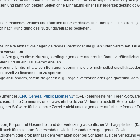
sen und kann von beiden Seiten ohne Einhaltung einer Frist jederzeit gekündigt w
ber ein einfaches, zeitlich und räumlich unbeschränktes und unentgeltliches Recht
auch nach Kündigung des Nutzungsvertrages bestehen.
ine Inhalte enthält, die gegen geltendes Recht oder die guten Sitten verstoßen. Du 
 zu verwenden.
erstößen gegen diese Nutzungsbedingungen oder anderer im Board veröffentlichte
ßen und dir ein Hausverbot erteilen.
ortung für die Inhalte von Beiträgen übernimmt, die er nicht selbst erstellt hat od
jederzeit zu löschen oder zu sperren.
räge abzuändern, sofern sie gegen o. g. Regeln verstoßen oder geeignet sind, dem
 unter der „
GNU General Public License v2
“ (GPL) bereitgestellten Foren-Softwa
chsprachige Community unter www.phpbb.de zur Verfügung gestellt. Beide haben ke
g der Software für bestimmte Zwecke nicht untersagen oder auf Inhalte fremder F
ben, Körper und Gesundheit und der Verletzung wesentlicher Vertragspflichten (Kard
gilt auch für mittelbare Folgeschäden wie insbesondere entgangenen Gewinn.
ätzlichem oder grob fahrlässigem Verhalten oder bei Schäden aus der Verletzung 