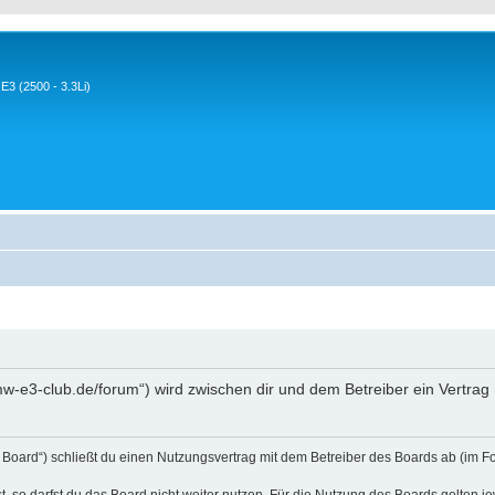
3 (2500 - 3.3Li)
w-e3-club.de/forum“) wird zwischen dir und dem Betreiber ein Vertra
Board“) schließt du einen Nutzungsvertrag mit dem Betreiber des Boards ab (im Fo
 so darfst du das Board nicht weiter nutzen. Für die Nutzung des Boards gelten jew