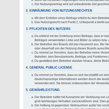
Der Nutzungsvertrag wird auf unbestimmte Zeit geschlos
2. EINRÄUMUNG VON NUTZUNGSRECHTEN
Mit dem Erstellen eines Beitrags erteilst du dem Betrei
Das Nutzungsrecht nach Punkt 2, Unterpunkt a bleibt 
3. PFLICHTEN DES NUTZERS
Du erklärst mit der Erstellung eines Beitrags, dass er ke
Beiträgen verwendeten Links und Bilder zu setzen bzw.
Der Betreiber des Boards übt das Hausrecht aus. Bei V
oder dauerhaft von der Nutzung dieses Boards ausschlie
Du nimmst zur Kenntnis, dass der Betreiber keine Verantw
Betreiber, dein Benutzerkonto, Beiträge und Funktionen 
Du gestattest dem Betreiber darüber hinaus, deine Beit
4. GENERAL PUBLIC LICENSE
Du nimmst zur Kenntnis, dass es sich bei phpBB um eine
deutschsprachige Informationen werden durch die deuts
verwendet wird. Sie können insbesondere die Verwendun
5. GEWÄHRLEISTUNG
Der Betreiber haftet mit Ausnahme der Verletzung von Le
grob fahrlässiges Verhalten zurückzuführen sind. Dies 
Die Haftung ist gegenüber Verbrauchern außer bei vors