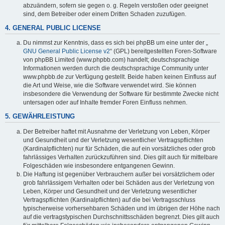
abzuändern, sofern sie gegen o. g. Regeln verstoßen oder geeignet
sind, dem Betreiber oder einem Dritten Schaden zuzufügen.
4. GENERAL PUBLIC LICENSE
Du nimmst zur Kenntnis, dass es sich bei phpBB um eine unter der „
GNU General Public License v2
“ (GPL) bereitgestellten Foren-Software
von phpBB Limited (www.phpbb.com) handelt; deutschsprachige
Informationen werden durch die deutschsprachige Community unter
www.phpbb.de zur Verfügung gestellt. Beide haben keinen Einfluss auf
die Art und Weise, wie die Software verwendet wird. Sie können
insbesondere die Verwendung der Software für bestimmte Zwecke nicht
untersagen oder auf Inhalte fremder Foren Einfluss nehmen.
5. GEWÄHRLEISTUNG
Der Betreiber haftet mit Ausnahme der Verletzung von Leben, Körper
und Gesundheit und der Verletzung wesentlicher Vertragspflichten
(Kardinalpflichten) nur für Schäden, die auf ein vorsätzliches oder grob
fahrlässiges Verhalten zurückzuführen sind. Dies gilt auch für mittelbare
Folgeschäden wie insbesondere entgangenen Gewinn.
Die Haftung ist gegenüber Verbrauchern außer bei vorsätzlichem oder
grob fahrlässigem Verhalten oder bei Schäden aus der Verletzung von
Leben, Körper und Gesundheit und der Verletzung wesentlicher
Vertragspflichten (Kardinalpflichten) auf die bei Vertragsschluss
typischerweise vorhersehbaren Schäden und im übrigen der Höhe nach
auf die vertragstypischen Durchschnittsschäden begrenzt. Dies gilt auch