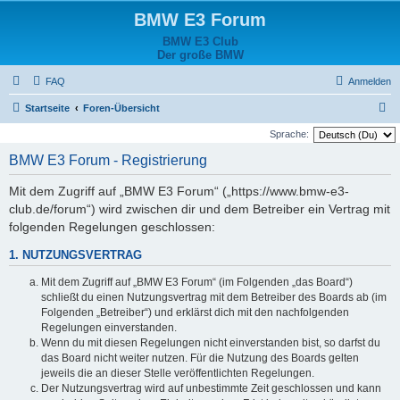
BMW E3 Forum
BMW E3 Club
Der große BMW
FAQ
Anmelden
S
Startseite
Foren-Übersicht
u
Sprache:
c
BMW E3 Forum - Registrierung
h
Mit dem Zugriff auf „BMW E3 Forum“ („https://www.bmw-e3-
e
club.de/forum“) wird zwischen dir und dem Betreiber ein Vertrag mit
folgenden Regelungen geschlossen:
1. NUTZUNGSVERTRAG
Mit dem Zugriff auf „BMW E3 Forum“ (im Folgenden „das Board“)
schließt du einen Nutzungsvertrag mit dem Betreiber des Boards ab (im
Folgenden „Betreiber“) und erklärst dich mit den nachfolgenden
Regelungen einverstanden.
Wenn du mit diesen Regelungen nicht einverstanden bist, so darfst du
das Board nicht weiter nutzen. Für die Nutzung des Boards gelten
jeweils die an dieser Stelle veröffentlichten Regelungen.
Der Nutzungsvertrag wird auf unbestimmte Zeit geschlossen und kann