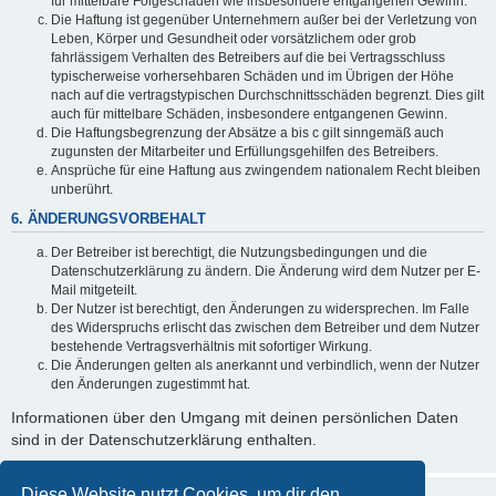
für mittelbare Folgeschäden wie insbesondere entgangenen Gewinn.
Die Haftung ist gegenüber Unternehmern außer bei der Verletzung von
Leben, Körper und Gesundheit oder vorsätzlichem oder grob
fahrlässigem Verhalten des Betreibers auf die bei Vertragsschluss
typischerweise vorhersehbaren Schäden und im Übrigen der Höhe
nach auf die vertragstypischen Durchschnittsschäden begrenzt. Dies gilt
auch für mittelbare Schäden, insbesondere entgangenen Gewinn.
Die Haftungsbegrenzung der Absätze a bis c gilt sinngemäß auch
zugunsten der Mitarbeiter und Erfüllungsgehilfen des Betreibers.
Ansprüche für eine Haftung aus zwingendem nationalem Recht bleiben
unberührt.
6. ÄNDERUNGSVORBEHALT
Der Betreiber ist berechtigt, die Nutzungsbedingungen und die
Datenschutzerklärung zu ändern. Die Änderung wird dem Nutzer per E-
Mail mitgeteilt.
Der Nutzer ist berechtigt, den Änderungen zu widersprechen. Im Falle
des Widerspruchs erlischt das zwischen dem Betreiber und dem Nutzer
bestehende Vertragsverhältnis mit sofortiger Wirkung.
Die Änderungen gelten als anerkannt und verbindlich, wenn der Nutzer
den Änderungen zugestimmt hat.
Informationen über den Umgang mit deinen persönlichen Daten
sind in der Datenschutzerklärung enthalten.
Diese Website nutzt Cookies, um dir den