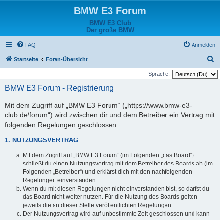
BMW E3 Forum
BMW E3 Club
Der große BMW
FAQ
Anmelden
S
Startseite
Foren-Übersicht
u
Sprache:
c
BMW E3 Forum - Registrierung
h
Mit dem Zugriff auf „BMW E3 Forum“ („https://www.bmw-e3-
e
club.de/forum“) wird zwischen dir und dem Betreiber ein Vertrag mit
folgenden Regelungen geschlossen:
1. NUTZUNGSVERTRAG
Mit dem Zugriff auf „BMW E3 Forum“ (im Folgenden „das Board“)
schließt du einen Nutzungsvertrag mit dem Betreiber des Boards ab (im
Folgenden „Betreiber“) und erklärst dich mit den nachfolgenden
Regelungen einverstanden.
Wenn du mit diesen Regelungen nicht einverstanden bist, so darfst du
das Board nicht weiter nutzen. Für die Nutzung des Boards gelten
jeweils die an dieser Stelle veröffentlichten Regelungen.
Der Nutzungsvertrag wird auf unbestimmte Zeit geschlossen und kann