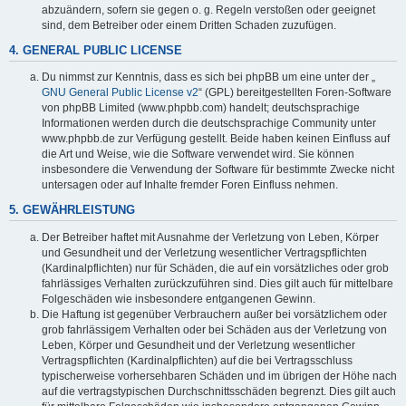
abzuändern, sofern sie gegen o. g. Regeln verstoßen oder geeignet
sind, dem Betreiber oder einem Dritten Schaden zuzufügen.
4. GENERAL PUBLIC LICENSE
Du nimmst zur Kenntnis, dass es sich bei phpBB um eine unter der „
GNU General Public License v2
“ (GPL) bereitgestellten Foren-Software
von phpBB Limited (www.phpbb.com) handelt; deutschsprachige
Informationen werden durch die deutschsprachige Community unter
www.phpbb.de zur Verfügung gestellt. Beide haben keinen Einfluss auf
die Art und Weise, wie die Software verwendet wird. Sie können
insbesondere die Verwendung der Software für bestimmte Zwecke nicht
untersagen oder auf Inhalte fremder Foren Einfluss nehmen.
5. GEWÄHRLEISTUNG
Der Betreiber haftet mit Ausnahme der Verletzung von Leben, Körper
und Gesundheit und der Verletzung wesentlicher Vertragspflichten
(Kardinalpflichten) nur für Schäden, die auf ein vorsätzliches oder grob
fahrlässiges Verhalten zurückzuführen sind. Dies gilt auch für mittelbare
Folgeschäden wie insbesondere entgangenen Gewinn.
Die Haftung ist gegenüber Verbrauchern außer bei vorsätzlichem oder
grob fahrlässigem Verhalten oder bei Schäden aus der Verletzung von
Leben, Körper und Gesundheit und der Verletzung wesentlicher
Vertragspflichten (Kardinalpflichten) auf die bei Vertragsschluss
typischerweise vorhersehbaren Schäden und im übrigen der Höhe nach
auf die vertragstypischen Durchschnittsschäden begrenzt. Dies gilt auch