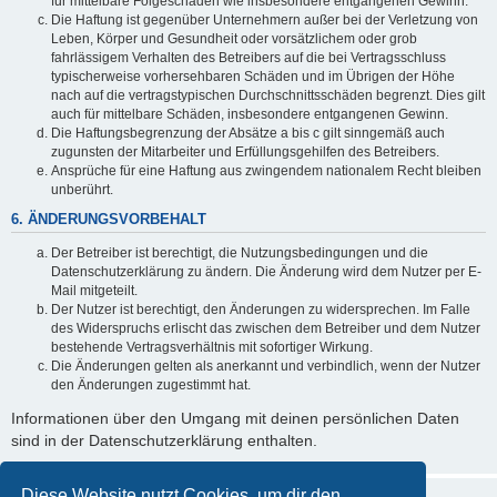
für mittelbare Folgeschäden wie insbesondere entgangenen Gewinn.
Die Haftung ist gegenüber Unternehmern außer bei der Verletzung von
Leben, Körper und Gesundheit oder vorsätzlichem oder grob
fahrlässigem Verhalten des Betreibers auf die bei Vertragsschluss
typischerweise vorhersehbaren Schäden und im Übrigen der Höhe
nach auf die vertragstypischen Durchschnittsschäden begrenzt. Dies gilt
auch für mittelbare Schäden, insbesondere entgangenen Gewinn.
Die Haftungsbegrenzung der Absätze a bis c gilt sinngemäß auch
zugunsten der Mitarbeiter und Erfüllungsgehilfen des Betreibers.
Ansprüche für eine Haftung aus zwingendem nationalem Recht bleiben
unberührt.
6. ÄNDERUNGSVORBEHALT
Der Betreiber ist berechtigt, die Nutzungsbedingungen und die
Datenschutzerklärung zu ändern. Die Änderung wird dem Nutzer per E-
Mail mitgeteilt.
Der Nutzer ist berechtigt, den Änderungen zu widersprechen. Im Falle
des Widerspruchs erlischt das zwischen dem Betreiber und dem Nutzer
bestehende Vertragsverhältnis mit sofortiger Wirkung.
Die Änderungen gelten als anerkannt und verbindlich, wenn der Nutzer
den Änderungen zugestimmt hat.
Informationen über den Umgang mit deinen persönlichen Daten
sind in der Datenschutzerklärung enthalten.
Diese Website nutzt Cookies, um dir den