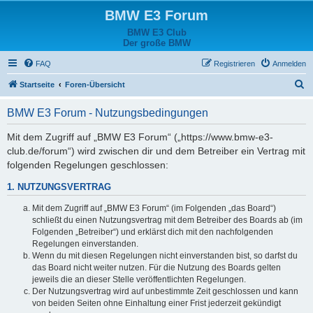
BMW E3 Forum
BMW E3 Club
Der große BMW
FAQ
Registrieren
Anmelden
S
Startseite
Foren-Übersicht
u
BMW E3 Forum - Nutzungsbedingungen
c
h
Mit dem Zugriff auf „BMW E3 Forum“ („https://www.bmw-e3-
club.de/forum“) wird zwischen dir und dem Betreiber ein Vertrag mit
e
folgenden Regelungen geschlossen:
1. NUTZUNGSVERTRAG
Mit dem Zugriff auf „BMW E3 Forum“ (im Folgenden „das Board“)
schließt du einen Nutzungsvertrag mit dem Betreiber des Boards ab (im
Folgenden „Betreiber“) und erklärst dich mit den nachfolgenden
Regelungen einverstanden.
Wenn du mit diesen Regelungen nicht einverstanden bist, so darfst du
das Board nicht weiter nutzen. Für die Nutzung des Boards gelten
jeweils die an dieser Stelle veröffentlichten Regelungen.
Der Nutzungsvertrag wird auf unbestimmte Zeit geschlossen und kann
von beiden Seiten ohne Einhaltung einer Frist jederzeit gekündigt