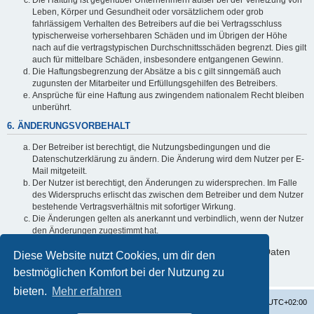
Leben, Körper und Gesundheit oder vorsätzlichem oder grob
fahrlässigem Verhalten des Betreibers auf die bei Vertragsschluss
typischerweise vorhersehbaren Schäden und im Übrigen der Höhe
nach auf die vertragstypischen Durchschnittsschäden begrenzt. Dies gilt
auch für mittelbare Schäden, insbesondere entgangenen Gewinn.
Die Haftungsbegrenzung der Absätze a bis c gilt sinngemäß auch
zugunsten der Mitarbeiter und Erfüllungsgehilfen des Betreibers.
Ansprüche für eine Haftung aus zwingendem nationalem Recht bleiben
unberührt.
6. ÄNDERUNGSVORBEHALT
Der Betreiber ist berechtigt, die Nutzungsbedingungen und die
Datenschutzerklärung zu ändern. Die Änderung wird dem Nutzer per E-
Mail mitgeteilt.
Der Nutzer ist berechtigt, den Änderungen zu widersprechen. Im Falle
des Widerspruchs erlischt das zwischen dem Betreiber und dem Nutzer
bestehende Vertragsverhältnis mit sofortiger Wirkung.
Die Änderungen gelten als anerkannt und verbindlich, wenn der Nutzer
den Änderungen zugestimmt hat.
Informationen über den Umgang mit deinen persönlichen Daten
Diese Website nutzt Cookies, um dir den
sind in der Datenschutzerklärung enthalten.
bestmöglichen Komfort bei der Nutzung zu
bieten.
Mehr erfahren
Startseite
Foren-Übersicht
Alle Zeiten sind
UTC+02:00