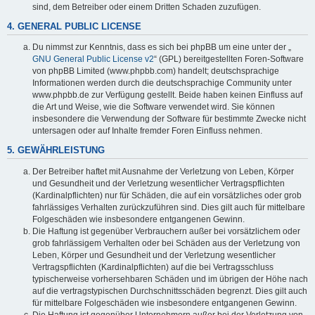
sind, dem Betreiber oder einem Dritten Schaden zuzufügen.
4. GENERAL PUBLIC LICENSE
Du nimmst zur Kenntnis, dass es sich bei phpBB um eine unter der „
GNU General Public License v2
“ (GPL) bereitgestellten Foren-Software
von phpBB Limited (www.phpbb.com) handelt; deutschsprachige
Informationen werden durch die deutschsprachige Community unter
www.phpbb.de zur Verfügung gestellt. Beide haben keinen Einfluss auf
die Art und Weise, wie die Software verwendet wird. Sie können
insbesondere die Verwendung der Software für bestimmte Zwecke nicht
untersagen oder auf Inhalte fremder Foren Einfluss nehmen.
5. GEWÄHRLEISTUNG
Der Betreiber haftet mit Ausnahme der Verletzung von Leben, Körper
und Gesundheit und der Verletzung wesentlicher Vertragspflichten
(Kardinalpflichten) nur für Schäden, die auf ein vorsätzliches oder grob
fahrlässiges Verhalten zurückzuführen sind. Dies gilt auch für mittelbare
Folgeschäden wie insbesondere entgangenen Gewinn.
Die Haftung ist gegenüber Verbrauchern außer bei vorsätzlichem oder
grob fahrlässigem Verhalten oder bei Schäden aus der Verletzung von
Leben, Körper und Gesundheit und der Verletzung wesentlicher
Vertragspflichten (Kardinalpflichten) auf die bei Vertragsschluss
typischerweise vorhersehbaren Schäden und im übrigen der Höhe nach
auf die vertragstypischen Durchschnittsschäden begrenzt. Dies gilt auch
für mittelbare Folgeschäden wie insbesondere entgangenen Gewinn.
Die Haftung ist gegenüber Unternehmern außer bei der Verletzung von