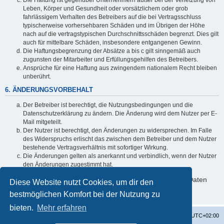
Leben, Körper und Gesundheit oder vorsätzlichem oder grob
fahrlässigem Verhalten des Betreibers auf die bei Vertragsschluss
typischerweise vorhersehbaren Schäden und im Übrigen der Höhe
nach auf die vertragstypischen Durchschnittsschäden begrenzt. Dies gilt
auch für mittelbare Schäden, insbesondere entgangenen Gewinn.
Die Haftungsbegrenzung der Absätze a bis c gilt sinngemäß auch
zugunsten der Mitarbeiter und Erfüllungsgehilfen des Betreibers.
Ansprüche für eine Haftung aus zwingendem nationalem Recht bleiben
unberührt.
6. ÄNDERUNGSVORBEHALT
Der Betreiber ist berechtigt, die Nutzungsbedingungen und die
Datenschutzerklärung zu ändern. Die Änderung wird dem Nutzer per E-
Mail mitgeteilt.
Der Nutzer ist berechtigt, den Änderungen zu widersprechen. Im Falle
des Widerspruchs erlischt das zwischen dem Betreiber und dem Nutzer
bestehende Vertragsverhältnis mit sofortiger Wirkung.
Die Änderungen gelten als anerkannt und verbindlich, wenn der Nutzer
den Änderungen zugestimmt hat.
Informationen über den Umgang mit deinen persönlichen Daten
Diese Website nutzt Cookies, um dir den
sind in der Datenschutzerklärung enthalten.
bestmöglichen Komfort bei der Nutzung zu
bieten.
Mehr erfahren
Startseite
Foren-Übersicht
Alle Zeiten sind
UTC+02:00