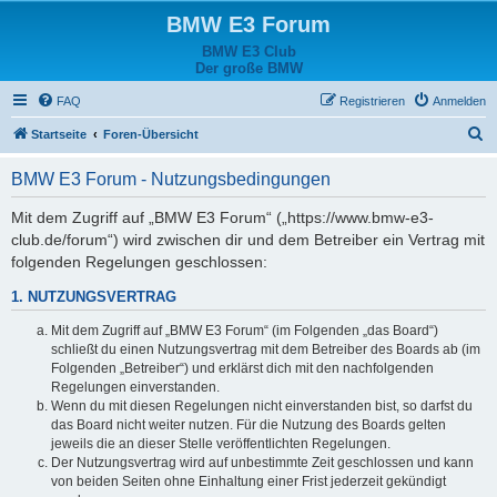
BMW E3 Forum
BMW E3 Club
Der große BMW
FAQ
Registrieren
Anmelden
S
Startseite
Foren-Übersicht
u
BMW E3 Forum - Nutzungsbedingungen
c
h
Mit dem Zugriff auf „BMW E3 Forum“ („https://www.bmw-e3-
club.de/forum“) wird zwischen dir und dem Betreiber ein Vertrag mit
e
folgenden Regelungen geschlossen:
1. NUTZUNGSVERTRAG
Mit dem Zugriff auf „BMW E3 Forum“ (im Folgenden „das Board“)
schließt du einen Nutzungsvertrag mit dem Betreiber des Boards ab (im
Folgenden „Betreiber“) und erklärst dich mit den nachfolgenden
Regelungen einverstanden.
Wenn du mit diesen Regelungen nicht einverstanden bist, so darfst du
das Board nicht weiter nutzen. Für die Nutzung des Boards gelten
jeweils die an dieser Stelle veröffentlichten Regelungen.
Der Nutzungsvertrag wird auf unbestimmte Zeit geschlossen und kann
von beiden Seiten ohne Einhaltung einer Frist jederzeit gekündigt