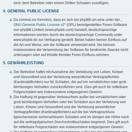
sind, dem Betreiber oder einem Dritten Schaden zuzufügen.
4. GENERAL PUBLIC LICENSE
Du nimmst zur Kenntnis, dass es sich bei phpBB um eine unter der „
GNU General Public License v2
“ (GPL) bereitgestellten Foren-Software
von phpBB Limited (www.phpbb.com) handelt; deutschsprachige
Informationen werden durch die deutschsprachige Community unter
www.phpbb.de zur Verfügung gestellt. Beide haben keinen Einfluss auf
die Art und Weise, wie die Software verwendet wird. Sie können
insbesondere die Verwendung der Software für bestimmte Zwecke nicht
untersagen oder auf Inhalte fremder Foren Einfluss nehmen.
5. GEWÄHRLEISTUNG
Der Betreiber haftet mit Ausnahme der Verletzung von Leben, Körper
und Gesundheit und der Verletzung wesentlicher Vertragspflichten
(Kardinalpflichten) nur für Schäden, die auf ein vorsätzliches oder grob
fahrlässiges Verhalten zurückzuführen sind. Dies gilt auch für mittelbare
Folgeschäden wie insbesondere entgangenen Gewinn.
Die Haftung ist gegenüber Verbrauchern außer bei vorsätzlichem oder
grob fahrlässigem Verhalten oder bei Schäden aus der Verletzung von
Leben, Körper und Gesundheit und der Verletzung wesentlicher
Vertragspflichten (Kardinalpflichten) auf die bei Vertragsschluss
typischerweise vorhersehbaren Schäden und im übrigen der Höhe nach
auf die vertragstypischen Durchschnittsschäden begrenzt. Dies gilt auch
für mittelbare Folgeschäden wie insbesondere entgangenen Gewinn.
Die Haftung ist gegenüber Unternehmern außer bei der Verletzung von