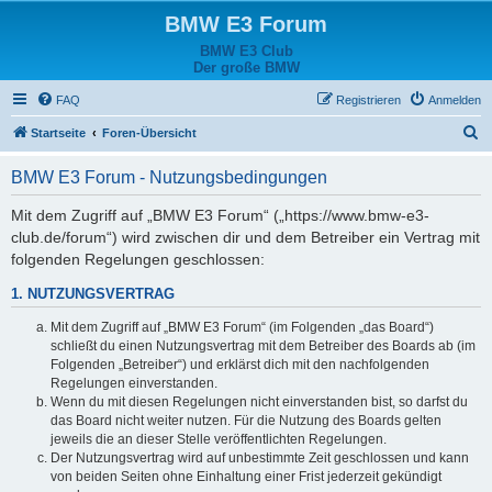
BMW E3 Forum
BMW E3 Club
Der große BMW
FAQ
Registrieren
Anmelden
S
Startseite
Foren-Übersicht
u
BMW E3 Forum - Nutzungsbedingungen
c
h
Mit dem Zugriff auf „BMW E3 Forum“ („https://www.bmw-e3-
club.de/forum“) wird zwischen dir und dem Betreiber ein Vertrag mit
e
folgenden Regelungen geschlossen:
1. NUTZUNGSVERTRAG
Mit dem Zugriff auf „BMW E3 Forum“ (im Folgenden „das Board“)
schließt du einen Nutzungsvertrag mit dem Betreiber des Boards ab (im
Folgenden „Betreiber“) und erklärst dich mit den nachfolgenden
Regelungen einverstanden.
Wenn du mit diesen Regelungen nicht einverstanden bist, so darfst du
das Board nicht weiter nutzen. Für die Nutzung des Boards gelten
jeweils die an dieser Stelle veröffentlichten Regelungen.
Der Nutzungsvertrag wird auf unbestimmte Zeit geschlossen und kann
von beiden Seiten ohne Einhaltung einer Frist jederzeit gekündigt