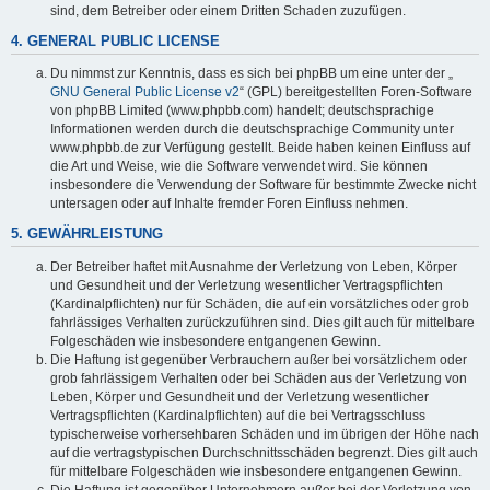
sind, dem Betreiber oder einem Dritten Schaden zuzufügen.
4. GENERAL PUBLIC LICENSE
Du nimmst zur Kenntnis, dass es sich bei phpBB um eine unter der „
GNU General Public License v2
“ (GPL) bereitgestellten Foren-Software
von phpBB Limited (www.phpbb.com) handelt; deutschsprachige
Informationen werden durch die deutschsprachige Community unter
www.phpbb.de zur Verfügung gestellt. Beide haben keinen Einfluss auf
die Art und Weise, wie die Software verwendet wird. Sie können
insbesondere die Verwendung der Software für bestimmte Zwecke nicht
untersagen oder auf Inhalte fremder Foren Einfluss nehmen.
5. GEWÄHRLEISTUNG
Der Betreiber haftet mit Ausnahme der Verletzung von Leben, Körper
und Gesundheit und der Verletzung wesentlicher Vertragspflichten
(Kardinalpflichten) nur für Schäden, die auf ein vorsätzliches oder grob
fahrlässiges Verhalten zurückzuführen sind. Dies gilt auch für mittelbare
Folgeschäden wie insbesondere entgangenen Gewinn.
Die Haftung ist gegenüber Verbrauchern außer bei vorsätzlichem oder
grob fahrlässigem Verhalten oder bei Schäden aus der Verletzung von
Leben, Körper und Gesundheit und der Verletzung wesentlicher
Vertragspflichten (Kardinalpflichten) auf die bei Vertragsschluss
typischerweise vorhersehbaren Schäden und im übrigen der Höhe nach
auf die vertragstypischen Durchschnittsschäden begrenzt. Dies gilt auch
für mittelbare Folgeschäden wie insbesondere entgangenen Gewinn.
Die Haftung ist gegenüber Unternehmern außer bei der Verletzung von