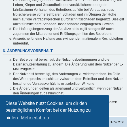
Leben, Körper und Gesundheit oder vorsätzlichem oder grob
fahrlässigem Verhalten des Betreibers auf die bei Vertragsschluss
typischerweise vorhersehbaren Schäden und im Übrigen der Höhe
nach auf die vertragstypischen Durchschnittsschäden begrenzt. Dies gilt
auch für mittelbare Schäden, insbesondere entgangenen Gewinn.
Die Haftungsbegrenzung der Absätze a bis c gilt sinngemäß auch
zugunsten der Mitarbeiter und Erfüllungsgehilfen des Betreibers.
Ansprüche für eine Haftung aus zwingendem nationalem Recht bleiben
unberührt.
6. ÄNDERUNGSVORBEHALT
Der Betreiber ist berechtigt, die Nutzungsbedingungen und die
Datenschutzerklärung zu ändern. Die Änderung wird dem Nutzer per E-
Mail mitgeteilt.
Der Nutzer ist berechtigt, den Änderungen zu widersprechen. Im Falle
des Widerspruchs erlischt das zwischen dem Betreiber und dem Nutzer
bestehende Vertragsverhältnis mit sofortiger Wirkung.
Die Änderungen gelten als anerkannt und verbindlich, wenn der Nutzer
den Änderungen zugestimmt hat.
Informationen über den Umgang mit deinen persönlichen Daten
Diese Website nutzt Cookies, um dir den
sind in der Datenschutzerklärung enthalten.
bestmöglichen Komfort bei der Nutzung zu
bieten.
Mehr erfahren
Startseite
Foren-Übersicht
Alle Zeiten sind
UTC+02:00