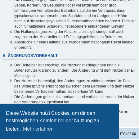
Leben, Körper und Gesundheit oder vorsätzlichem oder grob
fahrlässigem Verhalten des Betreibers auf die bei Vertragsschluss
typischerweise vorhersehbaren Schäden und im Übrigen der Höhe
nach auf die vertragstypischen Durchschnittsschäden begrenzt. Dies gilt
auch für mittelbare Schäden, insbesondere entgangenen Gewinn.
Die Haftungsbegrenzung der Absätze a bis c gilt sinngemäß auch
zugunsten der Mitarbeiter und Erfüllungsgehilfen des Betreibers.
Ansprüche für eine Haftung aus zwingendem nationalem Recht bleiben
unberührt.
6. ÄNDERUNGSVORBEHALT
Der Betreiber ist berechtigt, die Nutzungsbedingungen und die
Datenschutzerklärung zu ändern. Die Änderung wird dem Nutzer per E-
Mail mitgeteilt.
Der Nutzer ist berechtigt, den Änderungen zu widersprechen. Im Falle
des Widerspruchs erlischt das zwischen dem Betreiber und dem Nutzer
bestehende Vertragsverhältnis mit sofortiger Wirkung.
Die Änderungen gelten als anerkannt und verbindlich, wenn der Nutzer
den Änderungen zugestimmt hat.
Informationen über den Umgang mit deinen persönlichen Daten
Diese Website nutzt Cookies, um dir den
sind in der Datenschutzerklärung enthalten.
bestmöglichen Komfort bei der Nutzung zu
bieten.
Mehr erfahren
Startseite
Foren-Übersicht
Alle Zeiten sind
UTC+02:00