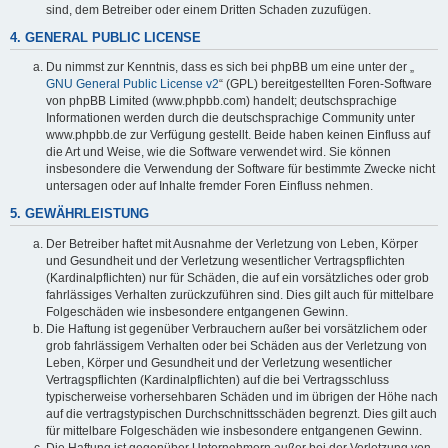
sind, dem Betreiber oder einem Dritten Schaden zuzufügen.
4. GENERAL PUBLIC LICENSE
Du nimmst zur Kenntnis, dass es sich bei phpBB um eine unter der „
GNU General Public License v2
“ (GPL) bereitgestellten Foren-Software
von phpBB Limited (www.phpbb.com) handelt; deutschsprachige
Informationen werden durch die deutschsprachige Community unter
www.phpbb.de zur Verfügung gestellt. Beide haben keinen Einfluss auf
die Art und Weise, wie die Software verwendet wird. Sie können
insbesondere die Verwendung der Software für bestimmte Zwecke nicht
untersagen oder auf Inhalte fremder Foren Einfluss nehmen.
5. GEWÄHRLEISTUNG
Der Betreiber haftet mit Ausnahme der Verletzung von Leben, Körper
und Gesundheit und der Verletzung wesentlicher Vertragspflichten
(Kardinalpflichten) nur für Schäden, die auf ein vorsätzliches oder grob
fahrlässiges Verhalten zurückzuführen sind. Dies gilt auch für mittelbare
Folgeschäden wie insbesondere entgangenen Gewinn.
Die Haftung ist gegenüber Verbrauchern außer bei vorsätzlichem oder
grob fahrlässigem Verhalten oder bei Schäden aus der Verletzung von
Leben, Körper und Gesundheit und der Verletzung wesentlicher
Vertragspflichten (Kardinalpflichten) auf die bei Vertragsschluss
typischerweise vorhersehbaren Schäden und im übrigen der Höhe nach
auf die vertragstypischen Durchschnittsschäden begrenzt. Dies gilt auch
für mittelbare Folgeschäden wie insbesondere entgangenen Gewinn.
Die Haftung ist gegenüber Unternehmern außer bei der Verletzung von