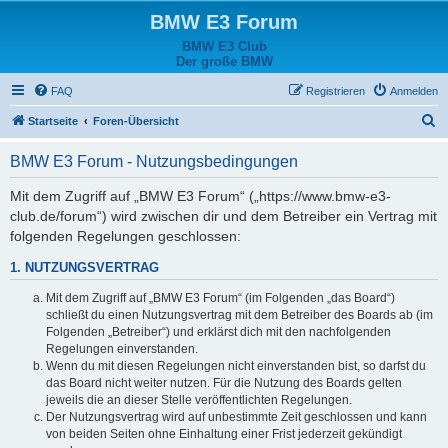
BMW E3 Forum
BMW E3 Club
Der große BMW
FAQ
Registrieren
Anmelden
S
Startseite
Foren-Übersicht
u
BMW E3 Forum - Nutzungsbedingungen
c
h
Mit dem Zugriff auf „BMW E3 Forum“ („https://www.bmw-e3-
club.de/forum“) wird zwischen dir und dem Betreiber ein Vertrag mit
e
folgenden Regelungen geschlossen:
1. NUTZUNGSVERTRAG
Mit dem Zugriff auf „BMW E3 Forum“ (im Folgenden „das Board“)
schließt du einen Nutzungsvertrag mit dem Betreiber des Boards ab (im
Folgenden „Betreiber“) und erklärst dich mit den nachfolgenden
Regelungen einverstanden.
Wenn du mit diesen Regelungen nicht einverstanden bist, so darfst du
das Board nicht weiter nutzen. Für die Nutzung des Boards gelten
jeweils die an dieser Stelle veröffentlichten Regelungen.
Der Nutzungsvertrag wird auf unbestimmte Zeit geschlossen und kann
von beiden Seiten ohne Einhaltung einer Frist jederzeit gekündigt