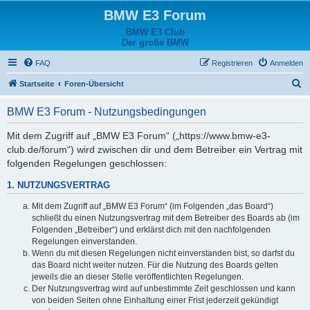
BMW E3 Forum
BMW E3 Club
Der große BMW
FAQ
Registrieren
Anmelden
S
Startseite
Foren-Übersicht
u
BMW E3 Forum - Nutzungsbedingungen
c
h
Mit dem Zugriff auf „BMW E3 Forum“ („https://www.bmw-e3-
club.de/forum“) wird zwischen dir und dem Betreiber ein Vertrag mit
e
folgenden Regelungen geschlossen:
1. NUTZUNGSVERTRAG
Mit dem Zugriff auf „BMW E3 Forum“ (im Folgenden „das Board“)
schließt du einen Nutzungsvertrag mit dem Betreiber des Boards ab (im
Folgenden „Betreiber“) und erklärst dich mit den nachfolgenden
Regelungen einverstanden.
Wenn du mit diesen Regelungen nicht einverstanden bist, so darfst du
das Board nicht weiter nutzen. Für die Nutzung des Boards gelten
jeweils die an dieser Stelle veröffentlichten Regelungen.
Der Nutzungsvertrag wird auf unbestimmte Zeit geschlossen und kann
von beiden Seiten ohne Einhaltung einer Frist jederzeit gekündigt