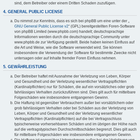
sind, dem Betreiber oder einem Dritten Schaden zuzufügen.
4. GENERAL PUBLIC LICENSE
Du nimmst zur Kenntnis, dass es sich bei phpBB um eine unter der „
GNU General Public License v2
“ (GPL) bereitgestellten Foren-Software
von phpBB Limited (www.phpbb.com) handelt; deutschsprachige
Informationen werden durch die deutschsprachige Community unter
www.phpbb.de zur Verfügung gestellt. Beide haben keinen Einfluss auf
die Art und Weise, wie die Software verwendet wird. Sie können
insbesondere die Verwendung der Software für bestimmte Zwecke nicht
untersagen oder auf Inhalte fremder Foren Einfluss nehmen.
5. GEWÄHRLEISTUNG
Der Betreiber haftet mit Ausnahme der Verletzung von Leben, Körper
und Gesundheit und der Verletzung wesentlicher Vertragspflichten
(Kardinalpflichten) nur für Schäden, die auf ein vorsätzliches oder grob
fahrlässiges Verhalten zurückzuführen sind. Dies gilt auch für mittelbare
Folgeschäden wie insbesondere entgangenen Gewinn.
Die Haftung ist gegenüber Verbrauchern außer bei vorsätzlichem oder
grob fahrlässigem Verhalten oder bei Schäden aus der Verletzung von
Leben, Körper und Gesundheit und der Verletzung wesentlicher
Vertragspflichten (Kardinalpflichten) auf die bei Vertragsschluss
typischerweise vorhersehbaren Schäden und im übrigen der Höhe nach
auf die vertragstypischen Durchschnittsschäden begrenzt. Dies gilt auch
für mittelbare Folgeschäden wie insbesondere entgangenen Gewinn.
Die Haftung ist gegenüber Unternehmern außer bei der Verletzung von