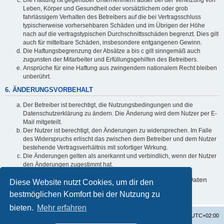
Leben, Körper und Gesundheit oder vorsätzlichem oder grob
fahrlässigem Verhalten des Betreibers auf die bei Vertragsschluss
typischerweise vorhersehbaren Schäden und im Übrigen der Höhe
nach auf die vertragstypischen Durchschnittsschäden begrenzt. Dies gilt
auch für mittelbare Schäden, insbesondere entgangenen Gewinn.
Die Haftungsbegrenzung der Absätze a bis c gilt sinngemäß auch
zugunsten der Mitarbeiter und Erfüllungsgehilfen des Betreibers.
Ansprüche für eine Haftung aus zwingendem nationalem Recht bleiben
unberührt.
6. ÄNDERUNGSVORBEHALT
Der Betreiber ist berechtigt, die Nutzungsbedingungen und die
Datenschutzerklärung zu ändern. Die Änderung wird dem Nutzer per E-
Mail mitgeteilt.
Der Nutzer ist berechtigt, den Änderungen zu widersprechen. Im Falle
des Widerspruchs erlischt das zwischen dem Betreiber und dem Nutzer
bestehende Vertragsverhältnis mit sofortiger Wirkung.
Die Änderungen gelten als anerkannt und verbindlich, wenn der Nutzer
den Änderungen zugestimmt hat.
Informationen über den Umgang mit deinen persönlichen Daten
Diese Website nutzt Cookies, um dir den
sind in der Datenschutzerklärung enthalten.
bestmöglichen Komfort bei der Nutzung zu
bieten.
Mehr erfahren
Startseite
Foren-Übersicht
Alle Zeiten sind
UTC+02:00